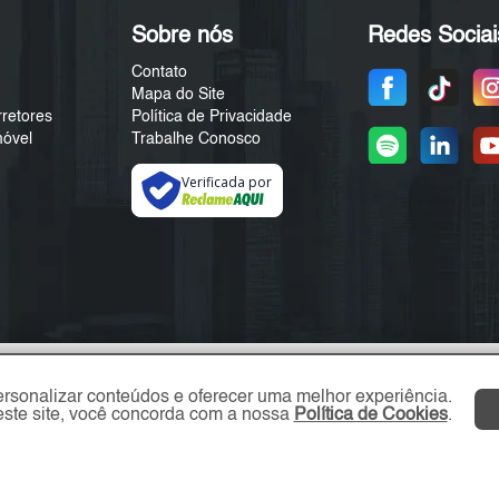
Sobre nós
Redes Sociai
Contato
Mapa do Site
rretores
Política de Privacidade
móvel
Trabalhe Conosco
Verificada por
ersonalizar conteúdos e oferecer uma melhor experiência.
ste site, você concorda com a nossa
Política de Cookies
.
ZL Imóvel © 2026 - Todos os direitos reservados