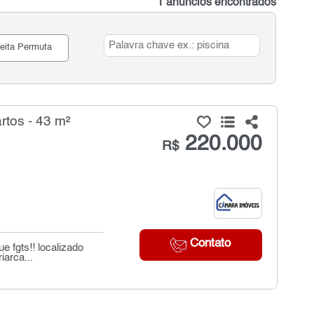
1 anúncios encontrados
eita Permuta
tos - 43 m²
220.000
R$
Contato
 fgts!! localizado
iarca...