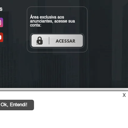
s
Área exclusiva aos
anunciantes, acesse sua
conta:
X
Ok, Entendi!