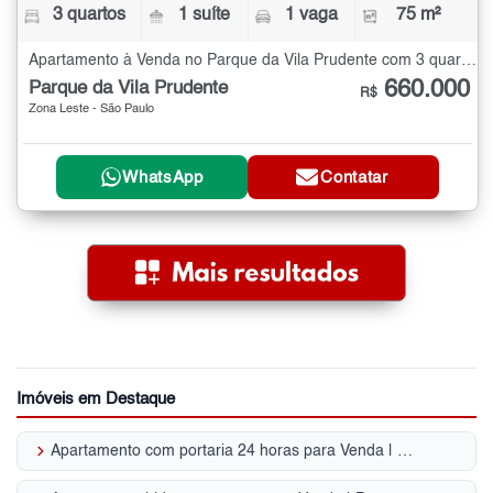
3 quartos
1 suíte
1 vaga
75 m²
Apartamento à Venda no Parque da Vila Prudente com 3 quartos - 75 m²
660.000
Parque da Vila Prudente
R$
Zona Leste - São Paulo
WhatsApp
Contatar
Imóveis em Destaque
keyboard_arrow_right
Apartamento com portaria 24 horas para Venda | Parque da Vila Prudente