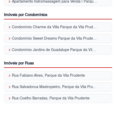
keyboard_arrow_right
Apartamento hidromassagem para Venda | Parque da Vila Prudente
Imóveis por Condomínios
keyboard_arrow_right
Condomínio Charme da Villa Parque da Vila Prudente
keyboard_arrow_right
Condomínio Sweet Dreams Parque da Vila Prudente
keyboard_arrow_right
Condomínio Jardins de Guadalupe Parque da Vila Prudente
Imóveis por Ruas
keyboard_arrow_right
Rua Fabiano Alves, Parque da Vila Prudente
keyboard_arrow_right
Rua Salvadorua Mastropietro, Parque da Vila Prudente
keyboard_arrow_right
Rua Coelho Barradas, Parque da Vila Prudente