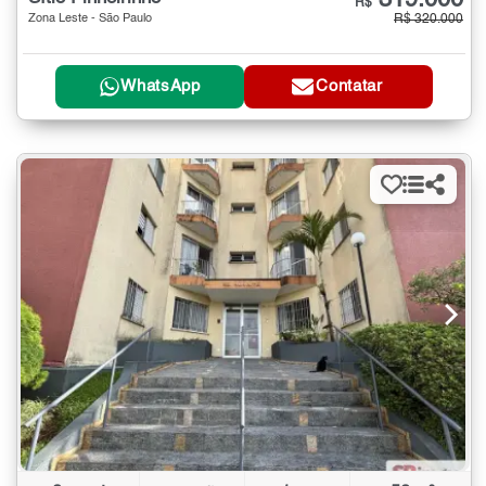
319.000
R$
Zona Leste - São Paulo
R$ 320.000
WhatsApp
Contatar