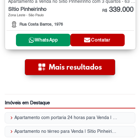
Apartamento à Venda no Sítio Pinheirinho com 3 quartos - 63 m²
339.000
Sítio Pinheirinho
R$
Zona Leste - São Paulo
Rua Costa Barros, 1976
WhatsApp
Contatar
Imóveis em Destaque
keyboard_arrow_right
Apartamento com portaria 24 horas para Venda | Sítio Pinheirinho
keyboard_arrow_right
Apartamento no térreo para Venda | Sítio Pinheirinho