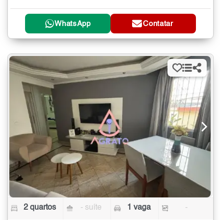
WhatsApp
Contatar
2 quartos
- suíte
1 vaga
-