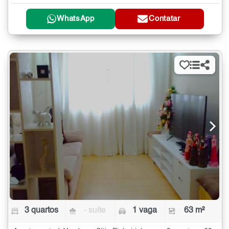
WhatsApp
Contatar
3 quartos
- suíte
1 vaga
63 m²