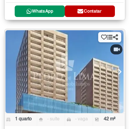
WhatsApp
Contatar
1 quarto
- suíte
- vaga
42 m²