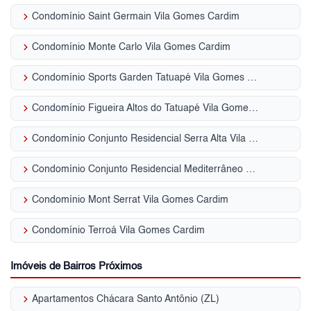
keyboard_arrow_right
Condomínio Saint Germain Vila Gomes Cardim
keyboard_arrow_right
Condomínio Monte Carlo Vila Gomes Cardim
keyboard_arrow_right
Condomínio Sports Garden Tatuapé Vila Gomes Cardim
keyboard_arrow_right
Condomínio Figueira Altos do Tatuapé Vila Gomes Cardim
keyboard_arrow_right
Condomínio Conjunto Residencial Serra Alta Vila Gomes Cardim
keyboard_arrow_right
Condomínio Conjunto Residencial Mediterrâneo Vila Gomes Cardim
keyboard_arrow_right
Condomínio Mont Serrat Vila Gomes Cardim
keyboard_arrow_right
Condomínio Terroá Vila Gomes Cardim
Imóveis de Bairros Próximos
keyboard_arrow_right
Apartamentos Chácara Santo Antônio (ZL)