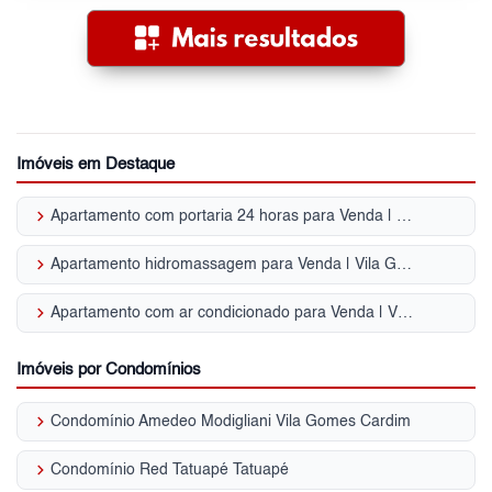
Imóveis em Destaque
keyboard_arrow_right
Apartamento com portaria 24 horas para Venda | Vila Gomes Cardim
keyboard_arrow_right
Apartamento hidromassagem para Venda | Vila Gomes Cardim
keyboard_arrow_right
Apartamento com ar condicionado para Venda | Vila Gomes Cardim
Imóveis por Condomínios
keyboard_arrow_right
Condomínio Amedeo Modigliani Vila Gomes Cardim
keyboard_arrow_right
Condomínio Red Tatuapé Tatuapé