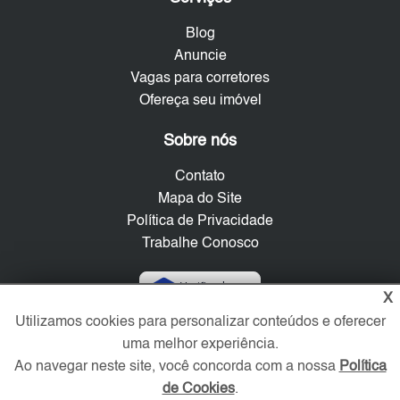
Blog
Anuncie
Vagas para corretores
Ofereça seu imóvel
Sobre nós
Contato
Mapa do Site
Política de Privacidade
Trabalhe Conosco
Verificada por
X
Utilizamos cookies para personalizar conteúdos e oferecer
uma melhor experiência.
Redes Sociais
Ao navegar neste site, você concorda com a nossa
Política
de Cookies
.