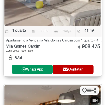
1 quarto
- suíte
- vaga
41 m²
Apartamento à Venda na Vila Gomes Cardim com 1 quarto - 41 m²
908.475
Vila Gomes Cardim
R$
Zona Leste - São Paulo
R Airi
WhatsApp
Contatar