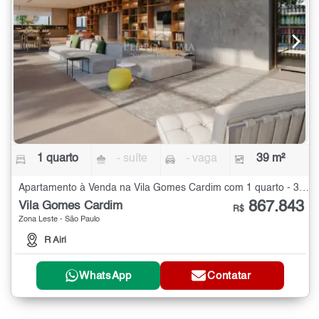
1 quarto
- suíte
- vaga
39 m²
Apartamento à Venda na Vila Gomes Cardim com 1 quarto - 39 m²
867.843
Vila Gomes Cardim
R$
Zona Leste - São Paulo
R Airi
WhatsApp
Contatar