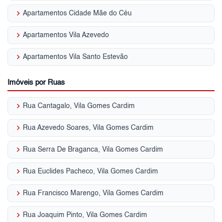
keyboard_arrow_right
Apartamentos Cidade Mãe do Céu
keyboard_arrow_right
Apartamentos Vila Azevedo
keyboard_arrow_right
Apartamentos Vila Santo Estevão
Imóveis por Ruas
keyboard_arrow_right
Rua Cantagalo, Vila Gomes Cardim
keyboard_arrow_right
Rua Azevedo Soares, Vila Gomes Cardim
keyboard_arrow_right
Rua Serra De Braganca, Vila Gomes Cardim
keyboard_arrow_right
Rua Euclides Pacheco, Vila Gomes Cardim
keyboard_arrow_right
Rua Francisco Marengo, Vila Gomes Cardim
keyboard_arrow_right
Rua Joaquim Pinto, Vila Gomes Cardim