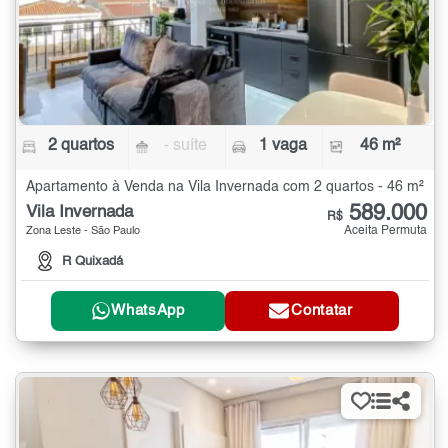
2 quartos
- suíte
1 vaga
46 m²
Apartamento à Venda na Vila Invernada com 2 quartos - 46 m²
589.000
Vila Invernada
R$
Aceita Permuta
Zona Leste - São Paulo
R Quixadá
WhatsApp
Contatar