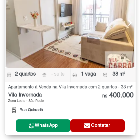
2 quartos
- suíte
1 vaga
38 m²
Apartamento à Venda na Vila Invernada com 2 quartos - 38 m²
400.000
Vila Invernada
R$
Zona Leste - São Paulo
Rua Quixadá
WhatsApp
Contatar