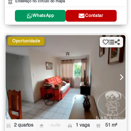
Endereço no círculo do mapa
WhatsApp
Contatar
Oportunidade
2 quartos
- suíte
1 vaga
51 m²