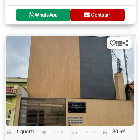
WhatsApp
Contatar
1 quarto
- suíte
- vaga
30 m²