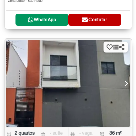
Zona Leste - São Paulo
WhatsApp
Contatar
2 quartos
- suíte
- vaga
36 m²