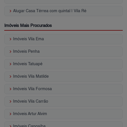
keyboard_arrow_right
Alugar Casa Térrea com quintal | Vila Ré
Imóveis Mais Procurados
keyboard_arrow_right
Imóveis Vila Ema
keyboard_arrow_right
Imóveis Penha
keyboard_arrow_right
Imóveis Tatuapé
keyboard_arrow_right
Imóveis Vila Matilde
keyboard_arrow_right
Imóveis Vila Formosa
keyboard_arrow_right
Imóveis Vila Carrão
keyboard_arrow_right
Imóveis Artur Alvim
keyboard_arrow_right
Imóveis Cangaíba