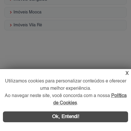
keyboard_arrow_right
Imóveis Mooca
keyboard_arrow_right
Imóveis Vila Ré
X
Utilizamos cookies para personalizar conteúdos e oferecer
uma melhor experiência.
Ao navegar neste site, você concorda com a nossa
Política
de Cookies
.
Ok, Entendi!