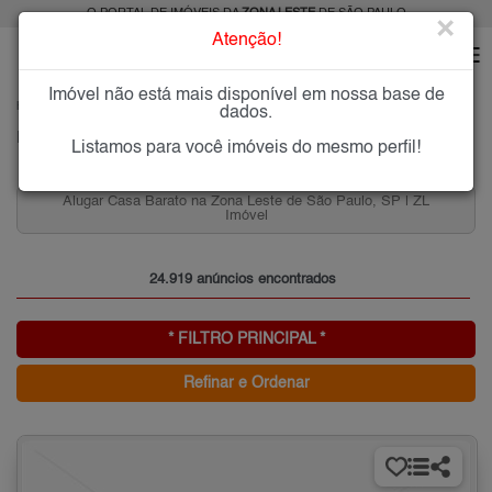
O PORTAL DE IMÓVEIS DA
ZONA LESTE
DE SÃO PAULO
×
Atenção!
Imóvel não está mais disponível em nossa base de
HOME
ZONA LESTE
dados.
PESQUISA: Imóveis na Zona Leste de SP
Listamos para você imóveis do mesmo perfil!
Casa Barato na Zona Leste de São Paulo, SP | ZL
Apartame
Imóvel
24.919 anúncios encontrados
* FILTRO PRINCIPAL *
Refinar e Ordenar