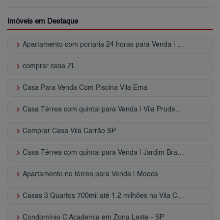
Imóveis em Destaque
keyboard_arrow_right
Apartamento com portaria 24 horas para Venda | Jardim Vila Formosa
keyboard_arrow_right
comprar casa ZL
keyboard_arrow_right
Casa Para Venda Com Piscina Vila Ema
keyboard_arrow_right
Casa Térrea com quintal para Venda | Vila Prudente
keyboard_arrow_right
Comprar Casa Vila Carrão SP
keyboard_arrow_right
Casa Térrea com quintal para Venda | Jardim Brasília (ZL)
keyboard_arrow_right
Apartamento no térreo para Venda | Mooca
keyboard_arrow_right
Casas 3 Quartos 700mil até 1.2 milhões na Vila Carrão, ZL, SP
keyboard_arrow_right
Condomínio C Academia em Zona Leste - SP