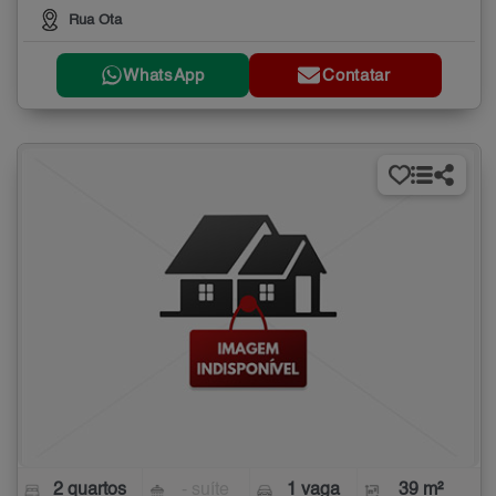
Rua Ota
WhatsApp
Contatar
2 quartos
- suíte
1 vaga
39 m²