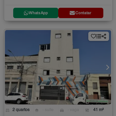
WhatsApp
Contatar
2 quartos
- suíte
- vaga
41 m²