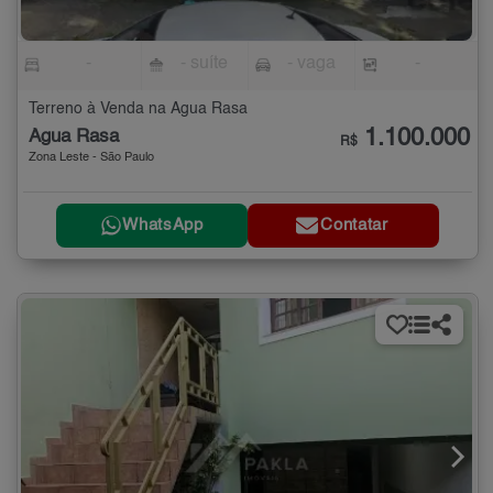
-
- suíte
- vaga
-
Terreno à Venda na Água Rasa
1.100.000
Água Rasa
R$
Zona Leste - São Paulo
WhatsApp
Contatar