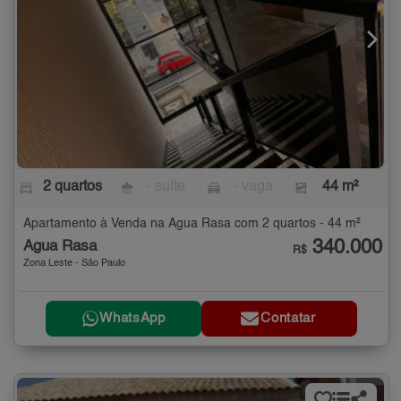
2 quartos
- suíte
- vaga
44 m²
Apartamento à Venda na Água Rasa com 2 quartos - 44 m²
340.000
Água Rasa
R$
Zona Leste - São Paulo
WhatsApp
Contatar