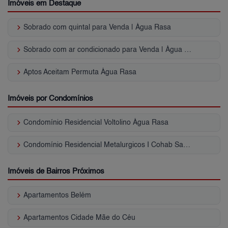
Imóveis em Destaque
keyboard_arrow_right
Sobrado com quintal para Venda | Água Rasa
keyboard_arrow_right
Sobrado com ar condicionado para Venda | Água Rasa
keyboard_arrow_right
Aptos Aceitam Permuta Água Rasa
Imóveis por Condomínios
keyboard_arrow_right
Condomínio Residencial Voltolino Água Rasa
keyboard_arrow_right
Condomínio Residencial Metalurgicos I Cohab Santa Etelvina II
Imóveis de Bairros Próximos
keyboard_arrow_right
Apartamentos Belém
keyboard_arrow_right
Apartamentos Cidade Mãe do Céu