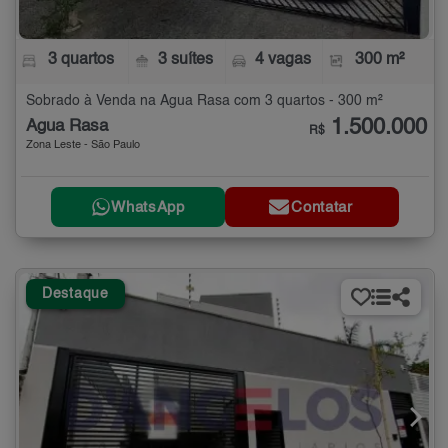
3 quartos
3 suítes
4 vagas
300 m²
Sobrado à Venda na Água Rasa com 3 quartos - 300 m²
1.500.000
Água Rasa
R$
Zona Leste - São Paulo
WhatsApp
Contatar
Destaque