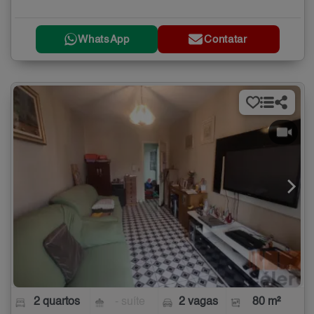
WhatsApp
Contatar
2 quartos
- suíte
2 vagas
80 m²