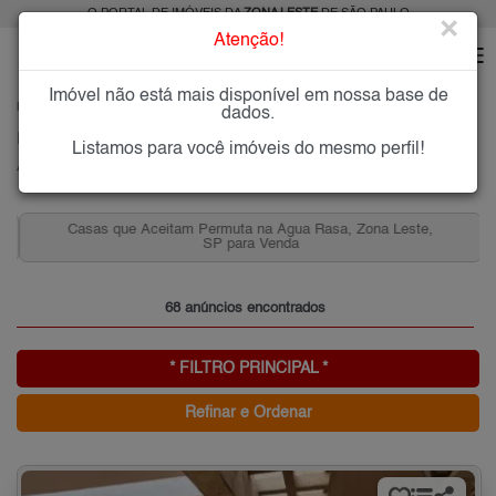
O PORTAL DE IMÓVEIS DA
ZONA LESTE
DE SÃO PAULO
×
Atenção!
Imóvel não está mais disponível em nossa base de
HOME
ZONA LESTE
COMPRAR
ÁGUA RASA
dados.
Imóveis à Venda na Água Rasa, Zona Leste de São Paulo
Listamos para você imóveis do mesmo perfil!
Água Rasa, Zona Leste
Casas que Aceitam Permuta na Água Rasa, Zona Leste,
SP para Venda
68 anúncios encontrados
* FILTRO PRINCIPAL *
Refinar e Ordenar