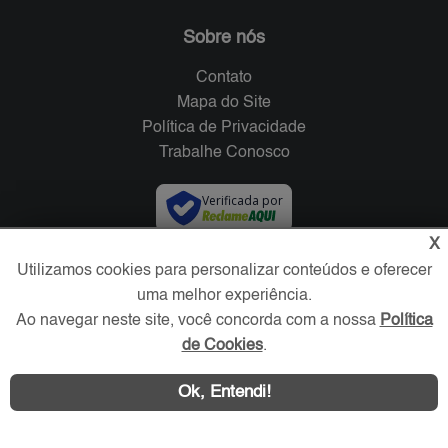
Sobre nós
Contato
Mapa do Site
Política de Privacidade
Trabalhe Conosco
Verificada por
X
Redes Sociais
Utilizamos cookies para personalizar conteúdos e oferecer
uma melhor experiência.
Ao navegar neste site, você concorda com a nossa
Política
de Cookies
.
Ok, Entendi!