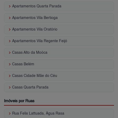
keyboard_arrow_right
Apartamentos Quarta Parada
keyboard_arrow_right
Apartamentos Vila Bertioga
keyboard_arrow_right
Apartamentos Vila Oratório
keyboard_arrow_right
Apartamentos Vila Regente Feijó
keyboard_arrow_right
Casas Alto da Moóca
keyboard_arrow_right
Casas Belém
keyboard_arrow_right
Casas Cidade Mãe do Céu
keyboard_arrow_right
Casas Quarta Parada
Imóveis por Ruas
keyboard_arrow_right
Rua Felix Lattuada, Água Rasa