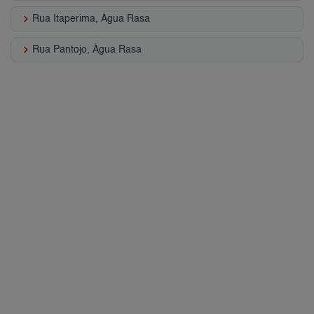
keyboard_arrow_right
Rua Itaperima, Água Rasa
keyboard_arrow_right
Rua Pantojo, Água Rasa