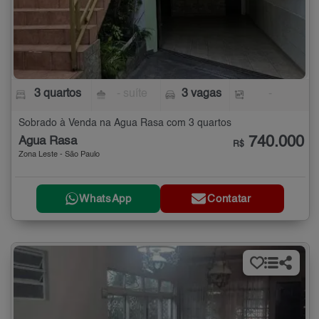
3 quartos
- suíte
3 vagas
-
Sobrado à Venda na Água Rasa com 3 quartos
740.000
Água Rasa
R$
Zona Leste - São Paulo
WhatsApp
Contatar