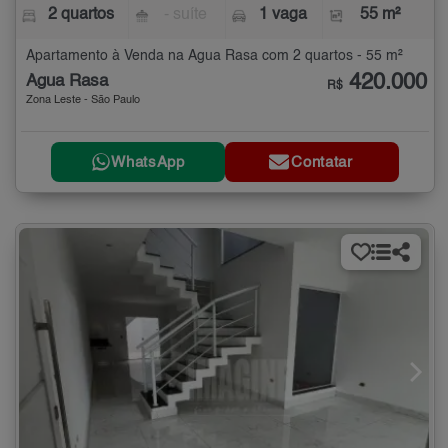
2 quartos
- suíte
1 vaga
55 m²
Apartamento à Venda na Água Rasa com 2 quartos - 55 m²
420.000
Água Rasa
R$
Zona Leste - São Paulo
WhatsApp
Contatar