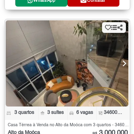
WhatsApp
Contatar
3 quartos
3 suítes
6 vagas
346000 m²
Casa Térrea à Venda no Alto da Moóca com 3 quartos - 346000 m²
3.000.000
Alto da Moóca
R$