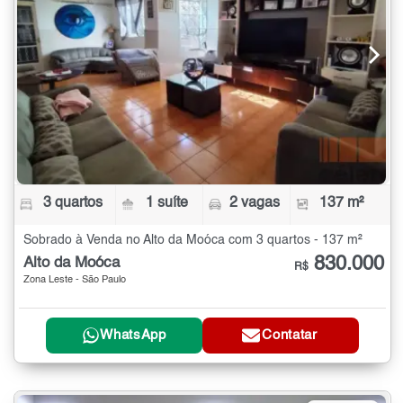
3 quartos
1 suíte
2 vagas
137 m²
Sobrado à Venda no Alto da Moóca com 3 quartos - 137 m²
830.000
Alto da Moóca
R$
Zona Leste - São Paulo
WhatsApp
Contatar