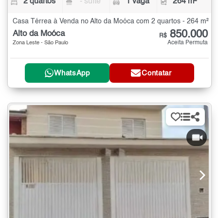
2 quartos
- suíte
1 vaga
264 m²
Casa Térrea à Venda no Alto da Moóca com 2 quartos - 264 m²
850.000
Alto da Moóca
R$
Aceita Permuta
Zona Leste - São Paulo
WhatsApp
Contatar