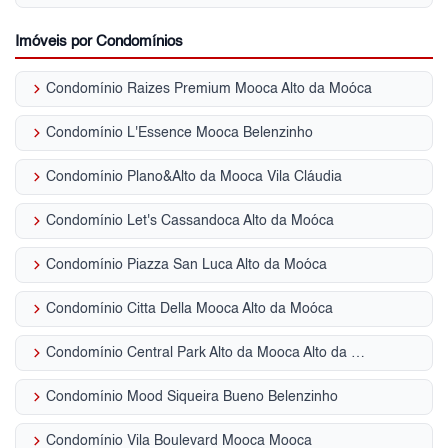
Imóveis por Condomínios
keyboard_arrow_right
Condomínio Raizes Premium Mooca Alto da Moóca
keyboard_arrow_right
Condomínio L'Essence Mooca Belenzinho
keyboard_arrow_right
Condomínio Plano&Alto da Mooca Vila Cláudia
keyboard_arrow_right
Condomínio Let's Cassandoca Alto da Moóca
keyboard_arrow_right
Condomínio Piazza San Luca Alto da Moóca
keyboard_arrow_right
Condomínio Citta Della Mooca Alto da Moóca
keyboard_arrow_right
Condomínio Central Park Alto da Mooca Alto da Moóca
keyboard_arrow_right
Condomínio Mood Siqueira Bueno Belenzinho
keyboard_arrow_right
Condomínio Vila Boulevard Mooca Mooca