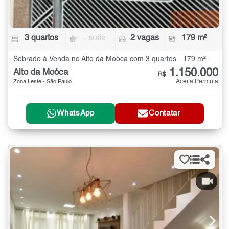
3 quartos
- suíte
2 vagas
179 m²
Sobrado à Venda no Alto da Moóca com 3 quartos - 179 m²
1.150.000
Alto da Moóca
R$
Aceita Permuta
Zona Leste - São Paulo
WhatsApp
Contatar