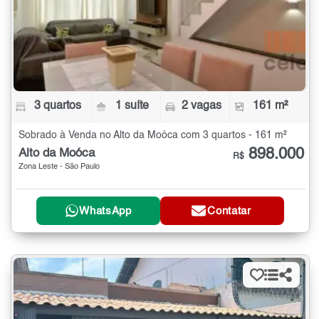
3 quartos
1 suíte
2 vagas
161 m²
Sobrado à Venda no Alto da Moóca com 3 quartos - 161 m²
898.000
Alto da Moóca
R$
Zona Leste - São Paulo
WhatsApp
Contatar