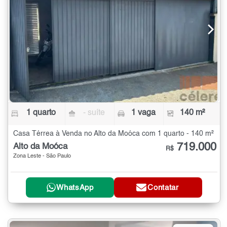
1 quarto
- suíte
1 vaga
140 m²
Casa Térrea à Venda no Alto da Moóca com 1 quarto - 140 m²
719.000
Alto da Moóca
R$
Zona Leste - São Paulo
WhatsApp
Contatar