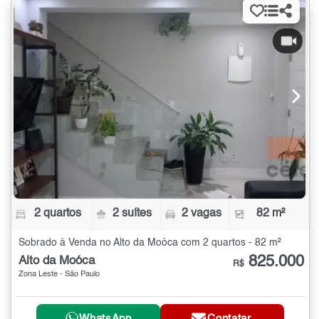
2 quartos
2 suítes
2 vagas
82 m²
Sobrado à Venda no Alto da Moóca com 2 quartos - 82 m²
825.000
Alto da Moóca
R$
Zona Leste - São Paulo
WhatsApp
Contatar