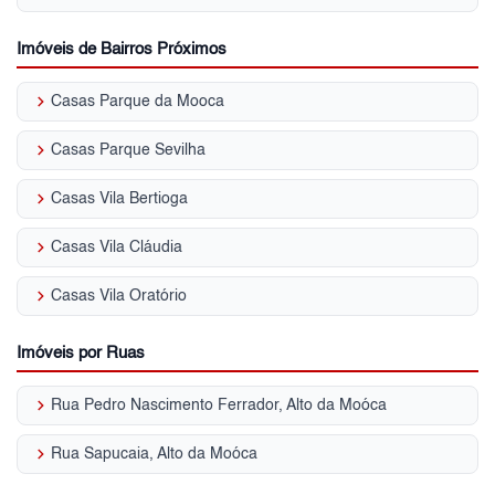
Imóveis de Bairros Próximos
keyboard_arrow_right
Casas Parque da Mooca
keyboard_arrow_right
Casas Parque Sevilha
keyboard_arrow_right
Casas Vila Bertioga
keyboard_arrow_right
Casas Vila Cláudia
keyboard_arrow_right
Casas Vila Oratório
Imóveis por Ruas
keyboard_arrow_right
Rua Pedro Nascimento Ferrador, Alto da Moóca
keyboard_arrow_right
Rua Sapucaia, Alto da Moóca