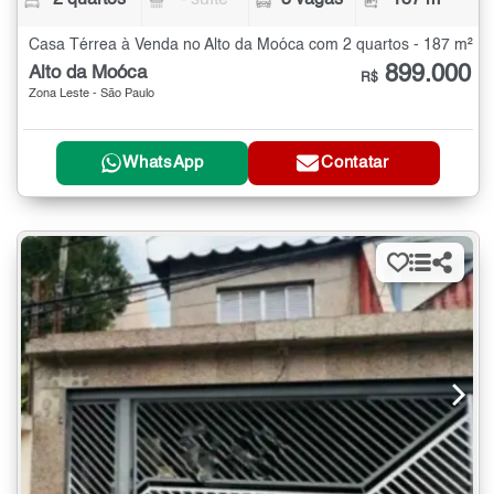
2 quartos
- suíte
3 vagas
187 m²
Casa Térrea à Venda no Alto da Moóca com 2 quartos - 187 m²
899.000
Alto da Moóca
R$
Zona Leste - São Paulo
WhatsApp
Contatar