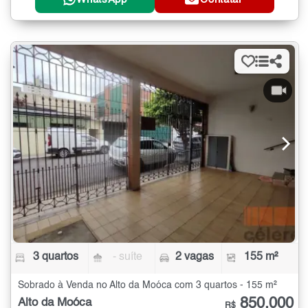
3 quartos
- suíte
2 vagas
155 m²
Sobrado à Venda no Alto da Moóca com 3 quartos - 155 m²
850.000
Alto da Moóca
R$