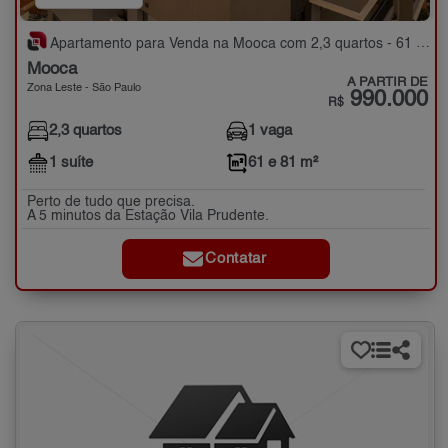
Apartamento para Venda na Mooca com 2,3 quartos - 61 e 81 m²
Mooca
A PARTIR DE
Zona Leste - São Paulo
990.000
R$
2,3 quartos
1 vaga
1 suíte
61 e 81 m²
Perto de tudo que precisa.
A 5 minutos da Estação Vila Prudente.
Contatar