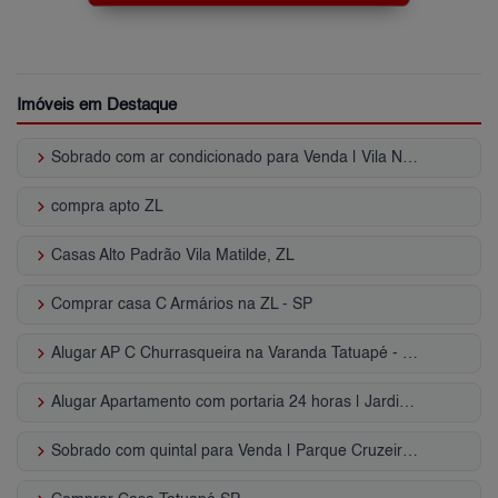
Imóveis em Destaque
keyboard_arrow_right
Sobrado com ar condicionado para Venda | Vila Nhocune
keyboard_arrow_right
compra apto ZL
keyboard_arrow_right
Casas Alto Padrão Vila Matilde, ZL
keyboard_arrow_right
Comprar casa C Armários na ZL - SP
keyboard_arrow_right
Alugar AP C Churrasqueira na Varanda Tatuapé - SP
keyboard_arrow_right
Alugar Apartamento com portaria 24 horas | Jardim Anália Franco
keyboard_arrow_right
Sobrado com quintal para Venda | Parque Cruzeiro do Sul