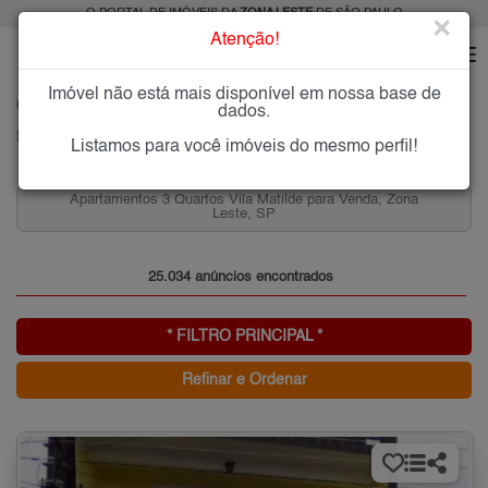
O PORTAL DE IMÓVEIS DA
ZONA LESTE
DE SÃO PAULO
×
Atenção!
Imóvel não está mais disponível em nossa base de
HOME
ZONA LESTE
dados.
PESQUISA: Imóveis na Zona Leste de SP
Listamos para você imóveis do mesmo perfil!
Aluguel de Condomínios Fechados 3 quartos, Vila Ré,
Zona Leste, SP
25.034 anúncios encontrados
* FILTRO PRINCIPAL *
Refinar e Ordenar