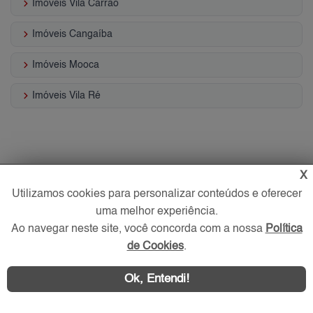
keyboard_arrow_right
Imóveis Vila Carrão
keyboard_arrow_right
Imóveis Cangaíba
keyboard_arrow_right
Imóveis Mooca
keyboard_arrow_right
Imóveis Vila Ré
X
Utilizamos cookies para personalizar conteúdos e oferecer
uma melhor experiência.
Ao navegar neste site, você concorda com a nossa
Política
de Cookies
.
Ok, Entendi!