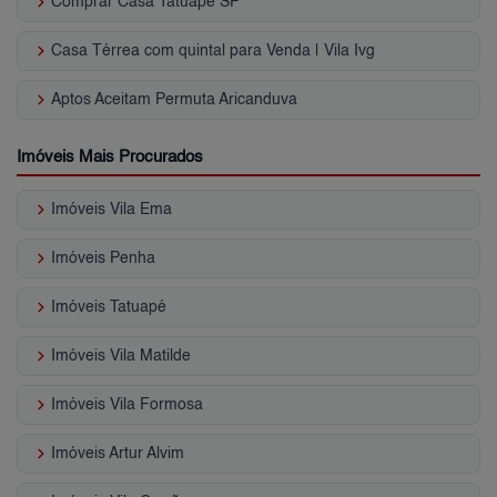
keyboard_arrow_right
Comprar Casa Tatuapé SP
keyboard_arrow_right
Casa Térrea com quintal para Venda | Vila Ivg
keyboard_arrow_right
Aptos Aceitam Permuta Aricanduva
Imóveis Mais Procurados
keyboard_arrow_right
Imóveis Vila Ema
keyboard_arrow_right
Imóveis Penha
keyboard_arrow_right
Imóveis Tatuapé
keyboard_arrow_right
Imóveis Vila Matilde
keyboard_arrow_right
Imóveis Vila Formosa
keyboard_arrow_right
Imóveis Artur Alvim