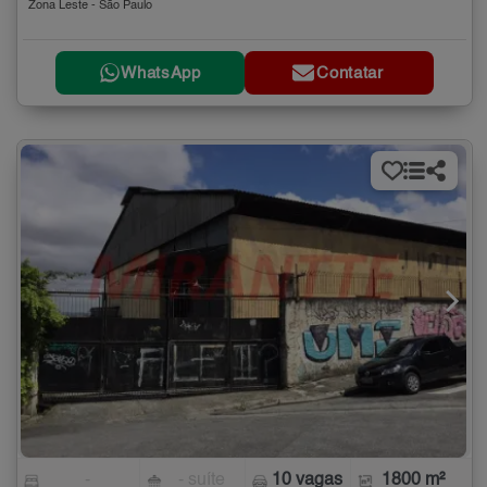
Zona Leste - São Paulo
WhatsApp
Contatar
-
- suíte
10 vagas
1800 m²