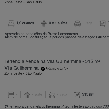
Zona Leste - São Paulo
1,2 quartos
0 e 1 suítes
- vaga
Aproveite as condições de Breve Lançamento.
Além de ótima Localização, a poucos passos da estação Guilhe
Terreno à Venda na Vila Guilhermina - 315 m²
Vila Guilhermina
-
Próximo Artur Alvim
Zona Leste - São Paulo
-
- suíte
- vaga
315 m²
🏞 terreno à venda vila guilhermina 📍 zona leste são paulosp 70