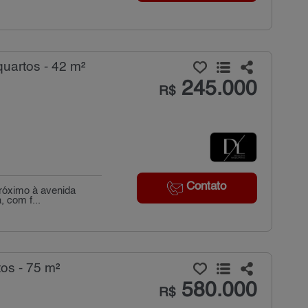
uartos - 42 m²
245.000
R$
Contato
próximo à avenida
 com f...
os - 75 m²
580.000
R$