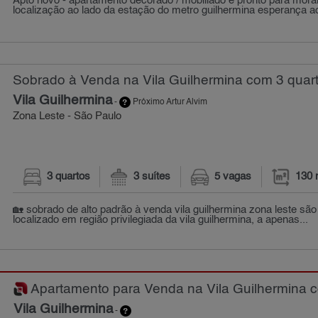
Apto novo - apartamento decorado / mobiliado e pronto para morar
localização ao lado da estação do metro guilhermina esperança ao
Sobrado à Venda na Vila Guilhermina com 3 quart
Vila Guilhermina
-
Próximo Artur Alvim
Zona Leste - São Paulo
3 quartos
3 suítes
5 vagas
130 
🏡 sobrado de alto padrão à venda vila guilhermina zona leste sã
localizado em região privilegiada da vila guilhermina, a apenas...
Apartamento para Venda na Vila Guilhermina co
Vila Guilhermina
-