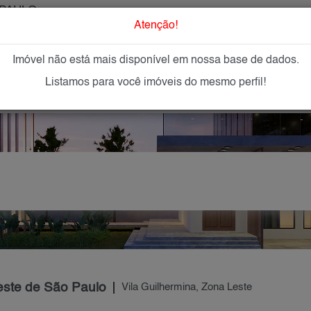
PAULO
O que Procur
Atenção!
Imóvel não está mais disponível em nossa base de dados.
GAR
IMÓVEIS NOVOS
IMOBILIÁRIAS
OFEREÇA
Listamos para você imóveis do mesmo perfil!
este de São Paulo
Vila Guilhermina, Zona Leste