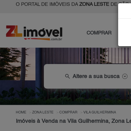
O PORTAL DE IMÓVEIS DA
ZONA LESTE
DE SÃO 
COMPRAR
ALU
search
Altere a sua busca
HOME
ZONA LESTE
COMPRAR
VILA GUILHERMINA
Imóveis à Venda na Vila Guilhermina, Zona L