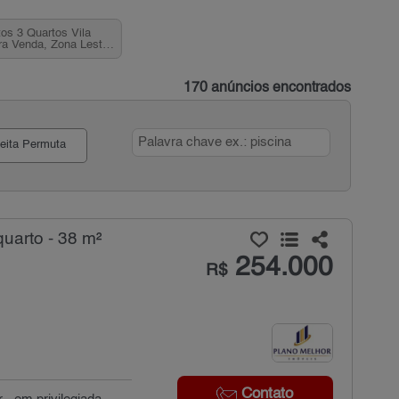
os 3 Quartos Vila
ra Venda, Zona Leste,
SP
170 anúncios encontrados
eita Permuta
uarto - 38 m²
254.000
R$
Contato