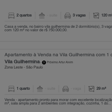
2 quartos
- suíte
3 vagas
120 m
Casa a venda, no bairro vila guilhermina de 2 dormitório(s), 3 va
com 120 m² no valor de r$ 750.000,00.
Apartamento à Venda na Vila Guilhermina com 1 q
Vila Guilhermina
-
Próximo Artur Alvim
Zona Leste - São Paulo
1 quarto
- suíte
- vaga
29 m²
Venda - apartamento pronto para morar com excelente localizaçã
m², sala ampla para 2 ambientes com integração, cozinha, 1 do...