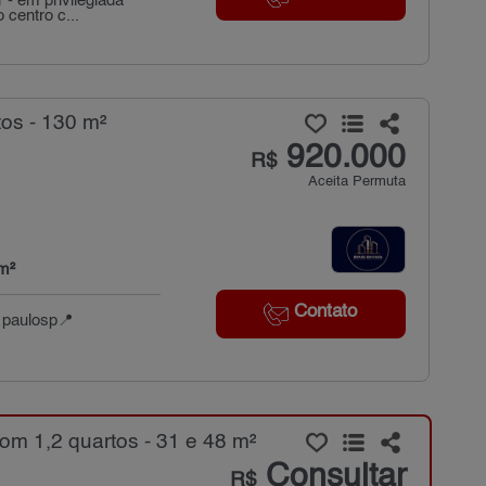
 - em privilegiada
 centro c...
os - 130 m²
920.000
R$
Aceita Permuta
m²
Contato
o paulosp📍
m 1,2 quartos - 31 e 48 m²
Consultar
R$