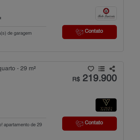
²
Contato
ga(s) de garagem
uarto - 29 m²
219.900
R$
Contato
o! apartamento de 29