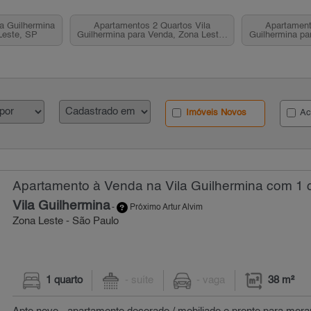
a Guilhermina
Apartamentos 2 Quartos Vila
Apartament
Leste, SP
Guilhermina para Venda, Zona Leste,
Guilhermina pa
SP
Imóveis Novos
Ac
Apartamento à Venda na Vila Guilhermina com 1 q
Vila Guilhermina
-
Próximo Artur Alvim
Zona Leste - São Paulo
1 quarto
- suíte
- vaga
38 m²