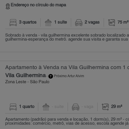
Endereço no círculo do mapa
3 quartos
1 suíte
2 vagas
75 m²
Sobrado à venda - vila guilhermina excelente sobrado localizado 
guilhermina-esperança do metrô. agende sua visita e garanta sua r
Apartamento à Venda na Vila Guilhermina com 1 q
Vila Guilhermina
-
Próximo Artur Alvim
Zona Leste - São Paulo
1 quarto
- suíte
- vaga
29 m²
Apartamento (padrão) para venda e locação, 1 dorm(s), 29 m² - 
proximidades: comércio, metrô, vias de acesso, escola agende já s