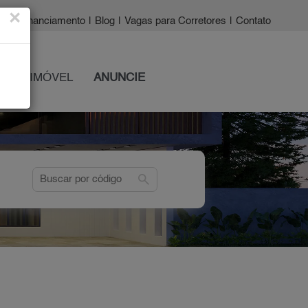
×
a?
|
Financiamento
|
Blog
|
Vagas para Corretores
|
Contato
 SEU IMÓVEL
ANUNCIE
search