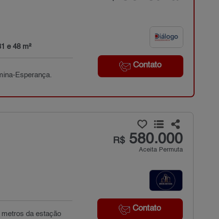
31 e 48 m²
Contato
rmina-Esperança.
580.000
R$
Aceita Permuta
Contato
0 metros da estação