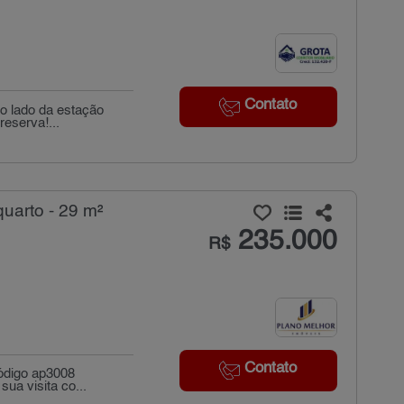
Contato
ao lado da estação
eserva!...
uarto - 29 m²
235.000
R$
Contato
código ap3008
ua visita co...