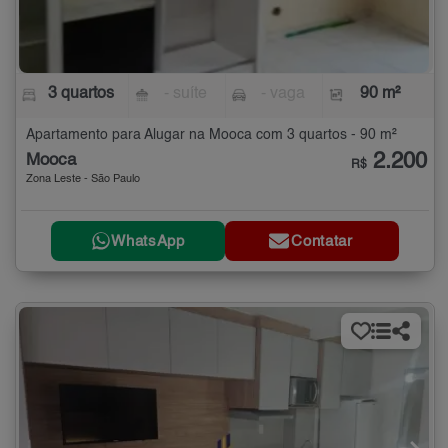
3 quartos
- suíte
- vaga
90 m²
Apartamento para Alugar na Mooca com 3 quartos - 90 m²
2.200
Mooca
R$
Zona Leste - São Paulo
WhatsApp
Contatar