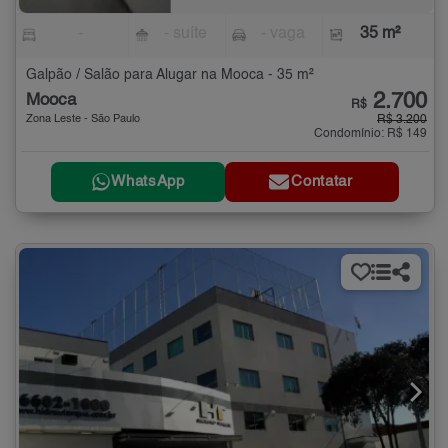
-
- suíte
- vaga
35 m²
Galpão / Salão para Alugar na Mooca - 35 m²
2.700
Mooca
R$
Zona Leste - São Paulo
R$ 3.200
Condomínio: R$ 149
WhatsApp
Contatar