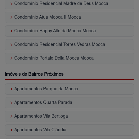
keyboard_arrow_right
Condomínio Residencial Madre de Deus Mooca
keyboard_arrow_right
Condomínio Atua Mooca II Mooca
keyboard_arrow_right
Condomínio Happy Alto da Mooca Mooca
keyboard_arrow_right
Condomínio Residencial Torres Vedras Mooca
keyboard_arrow_right
Condomínio Portale Della Mooca Mooca
Imóveis de Bairros Próximos
keyboard_arrow_right
Apartamentos Parque da Mooca
keyboard_arrow_right
Apartamentos Quarta Parada
keyboard_arrow_right
Apartamentos Vila Bertioga
keyboard_arrow_right
Apartamentos Vila Cláudia