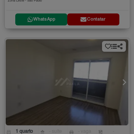
Zona Leste - São Paulo
WhatsApp
Contatar
1 quarto
- suíte
- vaga
-