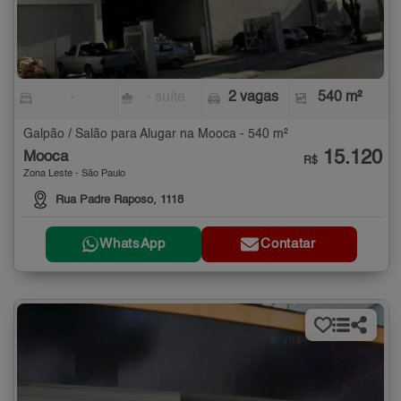
-
- suíte
2 vagas
540 m²
Galpão / Salão para Alugar na Mooca - 540 m²
15.120
Mooca
R$
Zona Leste - São Paulo
Rua Padre Raposo, 1118
WhatsApp
Contatar