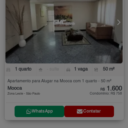
1 quarto
- suíte
1 vaga
50 m²
Apartamento para Alugar na Mooca com 1 quarto - 50 m²
1.600
Mooca
R$
Condomínio: R$ 758
Zona Leste - São Paulo
WhatsApp
Contatar