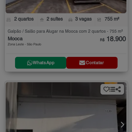
2 quartos
2 suítes
3 vagas
755 m²
Galpão / Salão para Alugar na Mooca com 2 quartos - 755 m²
18.900
Mooca
R$
Zona Leste - São Paulo
WhatsApp
Contatar