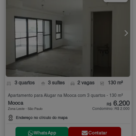
3 quartos
3 suítes
2 vagas
130 m²
Apartamento para Alugar na Mooca com 3 quartos - 130 m²
6.200
Mooca
R$
Condomínio: R$ 2.000
Zona Leste - São Paulo
Endereço no círculo do mapa
WhatsApp
Contatar