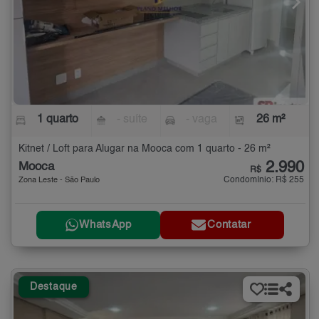
1 quarto
- suíte
- vaga
26 m²
Kitnet / Loft para Alugar na Mooca com 1 quarto - 26 m²
2.990
Mooca
R$
Condomínio: R$ 255
Zona Leste - São Paulo
WhatsApp
Contatar
Destaque