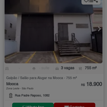
-
- suíte
3 vagas
755 m²
Galpão / Salão para Alugar na Mooca - 755 m²
18.900
Mooca
R$
Zona Leste - São Paulo
Rua Padre Raposo, 1082