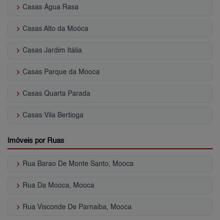
keyboard_arrow_right
Casas Água Rasa
keyboard_arrow_right
Casas Alto da Moóca
keyboard_arrow_right
Casas Jardim Itália
keyboard_arrow_right
Casas Parque da Mooca
keyboard_arrow_right
Casas Quarta Parada
keyboard_arrow_right
Casas Vila Bertioga
Imóveis por Ruas
keyboard_arrow_right
Rua Barao De Monte Santo, Mooca
keyboard_arrow_right
Rua Da Mooca, Mooca
keyboard_arrow_right
Rua Visconde De Parnaiba, Mooca