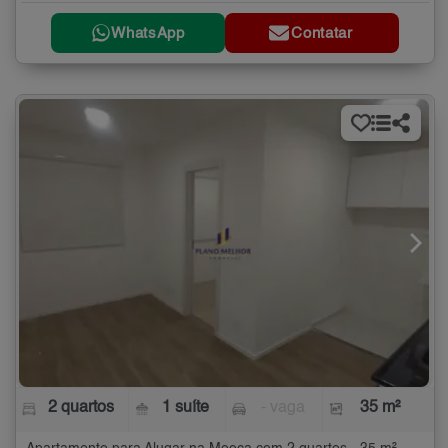
WhatsApp
Contatar
2 quartos
1 suíte
- vaga
35 m²