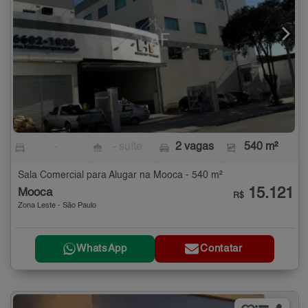
-
- suíte
2 vagas
540 m²
Sala Comercial para Alugar na Mooca - 540 m²
15.121
Mooca
R$
Zona Leste - São Paulo
WhatsApp
Contatar