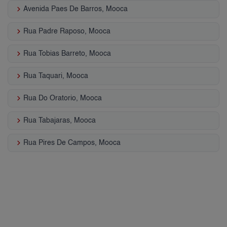
keyboard_arrow_right
Avenida Paes De Barros, Mooca
keyboard_arrow_right
Rua Padre Raposo, Mooca
keyboard_arrow_right
Rua Tobias Barreto, Mooca
keyboard_arrow_right
Rua Taquari, Mooca
keyboard_arrow_right
Rua Do Oratorio, Mooca
keyboard_arrow_right
Rua Tabajaras, Mooca
keyboard_arrow_right
Rua Pires De Campos, Mooca