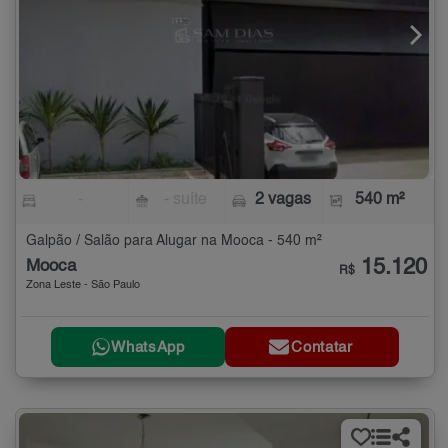
-
- suíte
2 vagas
540 m²
Galpão / Salão para Alugar na Mooca - 540 m²
15.120
Mooca
R$
Zona Leste - São Paulo
WhatsApp
Contatar