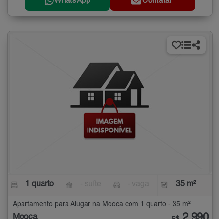
WhatsApp
Contatar
1 quarto
- suíte
- vaga
35 m²
Apartamento para Alugar na Mooca com 1 quarto - 35 m²
2.990
Mooca
R$