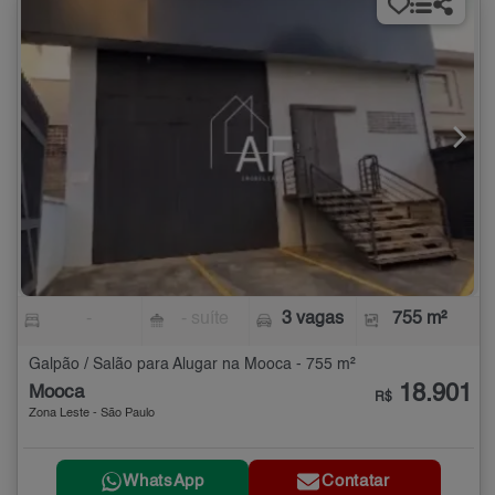
-
- suíte
3 vagas
755 m²
Galpão / Salão para Alugar na Mooca - 755 m²
18.901
Mooca
R$
Zona Leste - São Paulo
WhatsApp
Contatar