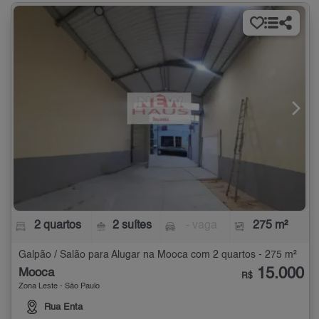
2 quartos
2 suítes
- vaga
275 m²
Galpão / Salão para Alugar na Mooca com 2 quartos - 275 m²
15.000
Mooca
R$
Zona Leste - São Paulo
Rua Enta