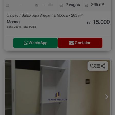
-
- suíte
2 vagas
265 m²
Galpão / Salão para Alugar na Mooca - 265 m²
15.000
Mooca
R$
Zona Leste - São Paulo
WhatsApp
Contatar