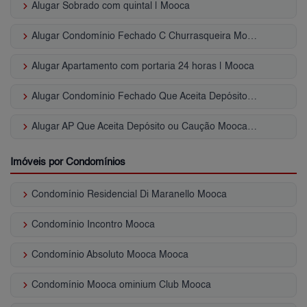
keyboard_arrow_right
Alugar Sobrado com quintal | Mooca
keyboard_arrow_right
Alugar Condomínio Fechado C Churrasqueira Mooca - SP
keyboard_arrow_right
Alugar Apartamento com portaria 24 horas | Mooca
keyboard_arrow_right
Alugar Condomínio Fechado Que Aceita Depósito ou Caução Mooca - SP
keyboard_arrow_right
Alugar AP Que Aceita Depósito ou Caução Mooca - SP
Imóveis por Condomínios
keyboard_arrow_right
Condomínio Residencial Di Maranello Mooca
keyboard_arrow_right
Condomínio Incontro Mooca
keyboard_arrow_right
Condomínio Absoluto Mooca Mooca
keyboard_arrow_right
Condomínio Mooca ominium Club Mooca