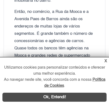
imobiliária no bairro.
Então, no comércio, a Rua da Mooca e a
Avenida Paes de Barros ainda são os
endereços de muitas lojas de vários
segmentos. É grande também o número de
concessionárias e agências de carros.
Quase todos os bancos têm agências na
Mooca e grandes redes de supermercado
X
que atendem seus moradores a contento.
Utilizamos cookies para personalizar conteúdos e oferecer
Faculdades e shoppings completam a
uma melhor experiência.
heterogeneidade do bairro.
Ao navegar neste site, você concorda com a nossa
Política
de Cookies
.
No quesito lazer, o Parque da Mooca
concentra boa parte de atividades
Ok, Entendi!
esportivas públicas do bairro. Além disso,