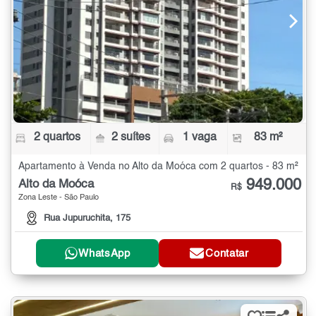
2 quartos
2 suítes
1 vaga
83 m²
Apartamento à Venda no Alto da Moóca com 2 quartos - 83 m²
949.000
Alto da Moóca
R$
Zona Leste - São Paulo
Rua Jupuruchita, 175
WhatsApp
Contatar