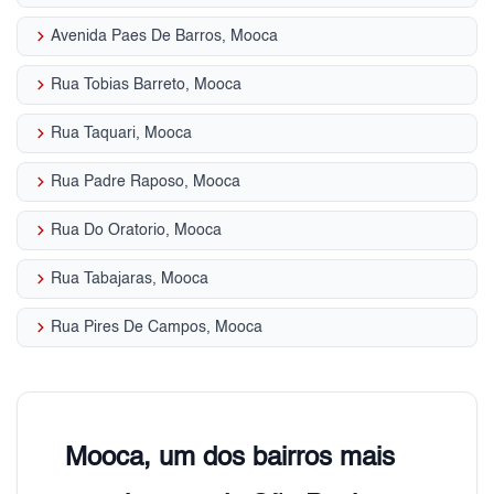
keyboard_arrow_right
Avenida Paes De Barros, Mooca
keyboard_arrow_right
Rua Tobias Barreto, Mooca
keyboard_arrow_right
Rua Taquari, Mooca
keyboard_arrow_right
Rua Padre Raposo, Mooca
keyboard_arrow_right
Rua Do Oratorio, Mooca
keyboard_arrow_right
Rua Tabajaras, Mooca
keyboard_arrow_right
Rua Pires De Campos, Mooca
Mooca, um dos bairros mais