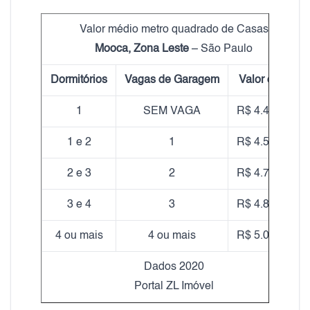
Valor médio metro quadrado de Casas
Mooca, Zona Leste
– São Paulo
Dormitórios
Vagas de Garagem
Valor do m²
1
SEM VAGA
R$ 4.400,00
1 e 2
1
R$ 4.590,00
2 e 3
2
R$ 4.780,00
3 e 4
3
R$ 4.850,00
4 ou mais
4 ou mais
R$ 5.010,00
Dados 2020
Portal ZL Imóvel