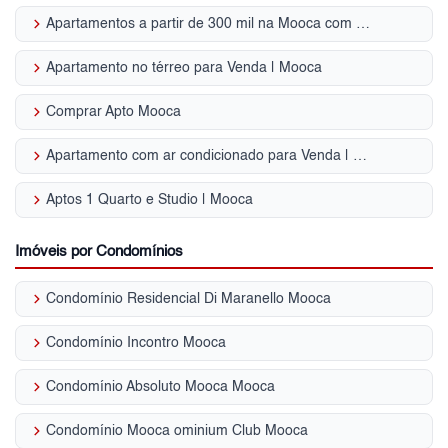
keyboard_arrow_right
Apartamentos a partir de 300 mil na Mooca com 2 quartos, Zona Leste, SP
keyboard_arrow_right
Apartamento no térreo para Venda | Mooca
keyboard_arrow_right
Comprar Apto Mooca
keyboard_arrow_right
Apartamento com ar condicionado para Venda | Mooca
keyboard_arrow_right
Aptos 1 Quarto e Studio | Mooca
Imóveis por Condomínios
keyboard_arrow_right
Condomínio Residencial Di Maranello Mooca
keyboard_arrow_right
Condomínio Incontro Mooca
keyboard_arrow_right
Condomínio Absoluto Mooca Mooca
keyboard_arrow_right
Condomínio Mooca ominium Club Mooca