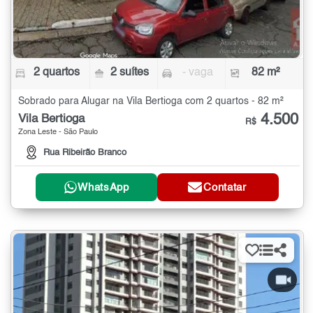
2 quartos
2 suítes
- vaga
82 m²
Sobrado para Alugar na Vila Bertioga com 2 quartos - 82 m²
4.500
Vila Bertioga
R$
Zona Leste - São Paulo
Rua Ribeirão Branco
WhatsApp
Contatar