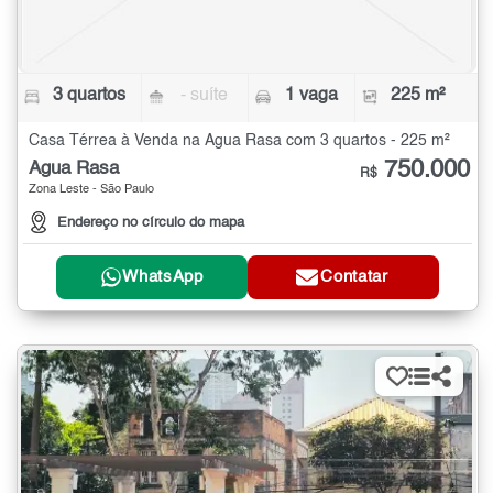
3 quartos
- suíte
1 vaga
225 m²
Casa Térrea à Venda na Água Rasa com 3 quartos - 225 m²
750.000
Água Rasa
R$
Zona Leste - São Paulo
Endereço no círculo do mapa
WhatsApp
Contatar