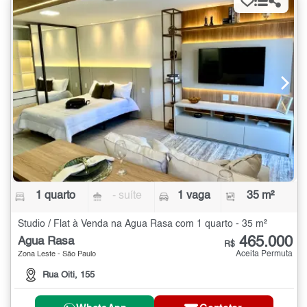
1 quarto
- suíte
1 vaga
35 m²
Studio / Flat à Venda na Água Rasa com 1 quarto - 35 m²
465.000
Água Rasa
R$
Aceita Permuta
Zona Leste - São Paulo
Rua Oiti, 155