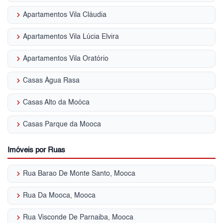
keyboard_arrow_right
Apartamentos Vila Cláudia
keyboard_arrow_right
Apartamentos Vila Lúcia Elvira
keyboard_arrow_right
Apartamentos Vila Oratório
keyboard_arrow_right
Casas Água Rasa
keyboard_arrow_right
Casas Alto da Moóca
keyboard_arrow_right
Casas Parque da Mooca
Imóveis por Ruas
keyboard_arrow_right
Rua Barao De Monte Santo, Mooca
keyboard_arrow_right
Rua Da Mooca, Mooca
keyboard_arrow_right
Rua Visconde De Parnaiba, Mooca