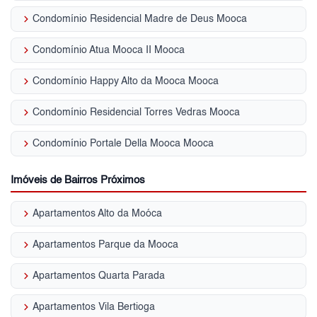
keyboard_arrow_right
Condomínio Residencial Madre de Deus Mooca
keyboard_arrow_right
Condomínio Atua Mooca II Mooca
keyboard_arrow_right
Condomínio Happy Alto da Mooca Mooca
keyboard_arrow_right
Condomínio Residencial Torres Vedras Mooca
keyboard_arrow_right
Condomínio Portale Della Mooca Mooca
Imóveis de Bairros Próximos
keyboard_arrow_right
Apartamentos Alto da Moóca
keyboard_arrow_right
Apartamentos Parque da Mooca
keyboard_arrow_right
Apartamentos Quarta Parada
keyboard_arrow_right
Apartamentos Vila Bertioga