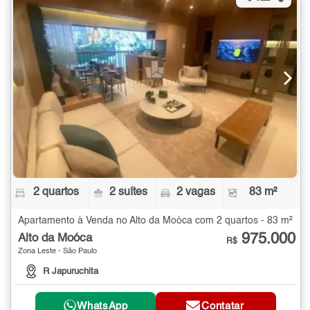
2 quartos
2 suítes
2 vagas
83 m²
Apartamento à Venda no Alto da Moóca com 2 quartos - 83 m²
975.000
Alto da Moóca
R$
Zona Leste - São Paulo
R Japuruchita
WhatsApp
Contatar