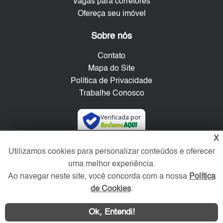
Vagas para corretores
Ofereça seu imóvel
Sobre nós
Contato
Mapa do Site
Política de Privacidade
Trabalhe Conosco
Verificada por
X
Redes Sociais
Utilizamos cookies para personalizar conteúdos e oferecer
uma melhor experiência.
Ao navegar neste site, você concorda com a nossa
Política
de Cookies
.
Ok, Entendi!