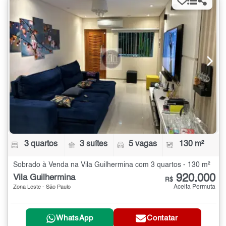
3 quartos
3 suítes
5 vagas
130 m²
Sobrado à Venda na Vila Guilhermina com 3 quartos - 130 m²
920.000
Vila Guilhermina
R$
Aceita Permuta
Zona Leste - São Paulo
WhatsApp
Contatar