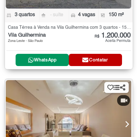
3 quartos
- suíte
4 vagas
150 m²
Casa Térrea à Venda na Vila Guilhermina com 3 quartos - 150 m²
1.200.000
Vila Guilhermina
R$
Aceita Permuta
Zona Leste - São Paulo
WhatsApp
Contatar