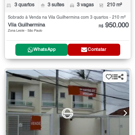
3 quartos
3 suítes
3 vagas
210 m²
Sobrado à Venda na Vila Guilhermina com 3 quartos - 210 m²
950.000
Vila Guilhermina
R$
Zona Leste - São Paulo
WhatsApp
Contatar