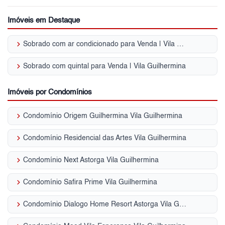
Imóveis em Destaque
keyboard_arrow_right
Sobrado com ar condicionado para Venda | Vila Guilhermina
keyboard_arrow_right
Sobrado com quintal para Venda | Vila Guilhermina
Imóveis por Condomínios
keyboard_arrow_right
Condomínio Origem Guilhermina Vila Guilhermina
keyboard_arrow_right
Condomínio Residencial das Artes Vila Guilhermina
keyboard_arrow_right
Condomínio Next Astorga Vila Guilhermina
keyboard_arrow_right
Condomínio Safira Prime Vila Guilhermina
keyboard_arrow_right
Condomínio Dialogo Home Resort Astorga Vila Guilhermina