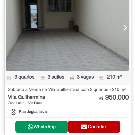
3 quartos
3 suítes
3 vagas
210 m²
Sobrado à Venda na Vila Guilhermina com 3 quartos - 210 m²
950.000
Vila Guilhermina
R$
Zona Leste - São Paulo
Rua Jaguariaiva
WhatsApp
Contatar