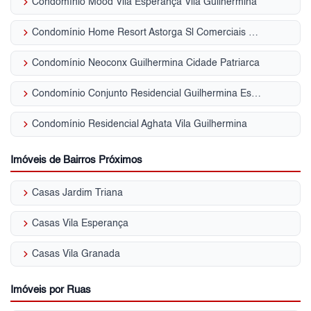
keyboard_arrow_right
Condomínio Mood Vila Esperança Vila Guilhermina
keyboard_arrow_right
Condomínio Home Resort Astorga Sl Comerciais Vila Guilhermina
keyboard_arrow_right
Condomínio Neoconx Guilhermina Cidade Patriarca
keyboard_arrow_right
Condomínio Conjunto Residencial Guilhermina Esperança Vila Guilhermina
keyboard_arrow_right
Condomínio Residencial Aghata Vila Guilhermina
Imóveis de Bairros Próximos
keyboard_arrow_right
Casas Jardim Triana
keyboard_arrow_right
Casas Vila Esperança
keyboard_arrow_right
Casas Vila Granada
Imóveis por Ruas