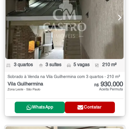
3 quartos
3 suítes
5 vagas
210 m²
Sobrado à Venda na Vila Guilhermina com 3 quartos - 210 m²
930.000
Vila Guilhermina
R$
Aceita Permuta
Zona Leste - São Paulo
WhatsApp
Contatar