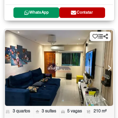
WhatsApp
Contatar
3 quartos
3 suítes
5 vagas
210 m²