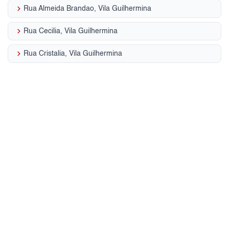
keyboard_arrow_right
Rua Almeida Brandao, Vila Guilhermina
keyboard_arrow_right
Rua Cecilia, Vila Guilhermina
keyboard_arrow_right
Rua Cristalia, Vila Guilhermina