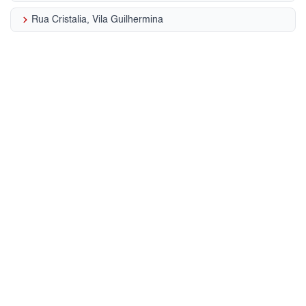
keyboard_arrow_right
Rua Cristalia, Vila Guilhermina