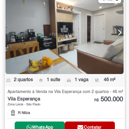
2 quartos
1 suíte
1 vaga
46 m²
Apartamento à Venda na Vila Esperança com 2 quartos - 46 m²
500.000
Vila Esperança
R$
Zona Leste - São Paulo
R Nilza
WhatsApp
Contatar