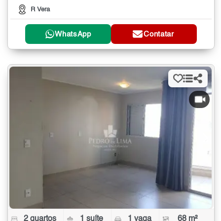
R Vera
WhatsApp
Contatar
2 quartos
1 suíte
1 vaga
68 m²