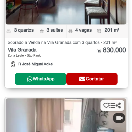
3 quartos
3 suítes
4 vagas
201 m²
Sobrado à Venda na Vila Granada com 3 quartos - 201 m²
830.000
Vila Granada
R$
Zona Leste - São Paulo
R José Miguel Ackel
WhatsApp
Contatar