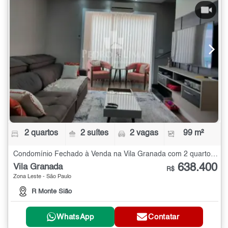
2 quartos
2 suítes
2 vagas
99 m²
Condomínio Fechado à Venda na Vila Granada com 2 quartos - 99 m²
638.400
Vila Granada
R$
Zona Leste - São Paulo
R Monte Sião
WhatsApp
Contatar