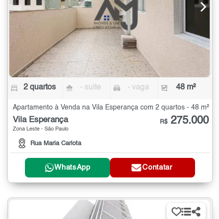
2 quartos
- suíte
- vaga
48 m²
Apartamento à Venda na Vila Esperança com 2 quartos - 48 m²
275.000
Vila Esperança
R$
Zona Leste - São Paulo
Rua Maria Carlota
WhatsApp
Contatar