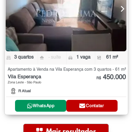
3 quartos
- suíte
1 vaga
61 m²
Apartamento à Venda na Vila Esperança com 3 quartos - 61 m²
450.000
Vila Esperança
R$
Zona Leste - São Paulo
R Atuaí
WhatsApp
Contatar