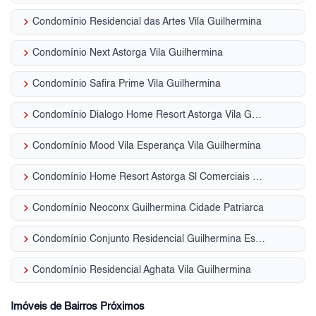
keyboard_arrow_right
Condomínio Residencial das Artes Vila Guilhermina
keyboard_arrow_right
Condomínio Next Astorga Vila Guilhermina
keyboard_arrow_right
Condomínio Safira Prime Vila Guilhermina
keyboard_arrow_right
Condomínio Dialogo Home Resort Astorga Vila Guilhermina
keyboard_arrow_right
Condomínio Mood Vila Esperança Vila Guilhermina
keyboard_arrow_right
Condomínio Home Resort Astorga Sl Comerciais Vila Guilhermina
keyboard_arrow_right
Condomínio Neoconx Guilhermina Cidade Patriarca
keyboard_arrow_right
Condomínio Conjunto Residencial Guilhermina Esperança Vila Guilhermina
keyboard_arrow_right
Condomínio Residencial Aghata Vila Guilhermina
Imóveis de Bairros Próximos