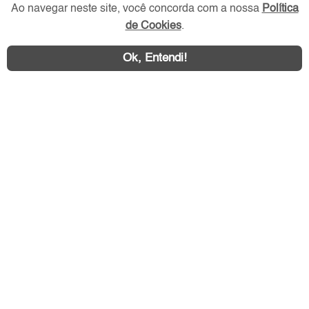
Redes Sociais
Ao navegar neste site, você concorda com a nossa
Política
de Cookies
.
Ok, Entendi!
Área exclusiva aos anunciantes,
acesse sua conta: