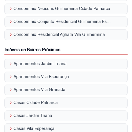
keyboard_arrow_right
Condomínio Neoconx Guilhermina Cidade Patriarca
keyboard_arrow_right
Condomínio Conjunto Residencial Guilhermina Esperança Vila Guilhermina
keyboard_arrow_right
Condomínio Residencial Aghata Vila Guilhermina
Imóveis de Bairros Próximos
keyboard_arrow_right
Apartamentos Jardim Triana
keyboard_arrow_right
Apartamentos Vila Esperança
keyboard_arrow_right
Apartamentos Vila Granada
keyboard_arrow_right
Casas Cidade Patriarca
keyboard_arrow_right
Casas Jardim Triana
keyboard_arrow_right
Casas Vila Esperança