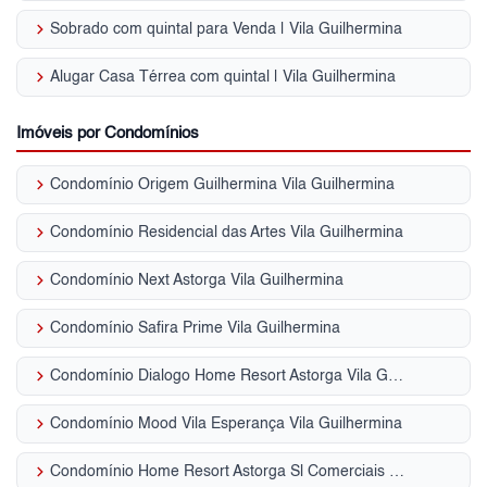
keyboard_arrow_right
Sobrado com quintal para Venda | Vila Guilhermina
keyboard_arrow_right
Alugar Casa Térrea com quintal | Vila Guilhermina
Imóveis por Condomínios
keyboard_arrow_right
Condomínio Origem Guilhermina Vila Guilhermina
keyboard_arrow_right
Condomínio Residencial das Artes Vila Guilhermina
keyboard_arrow_right
Condomínio Next Astorga Vila Guilhermina
keyboard_arrow_right
Condomínio Safira Prime Vila Guilhermina
keyboard_arrow_right
Condomínio Dialogo Home Resort Astorga Vila Guilhermina
keyboard_arrow_right
Condomínio Mood Vila Esperança Vila Guilhermina
keyboard_arrow_right
Condomínio Home Resort Astorga Sl Comerciais Vila Guilhermina