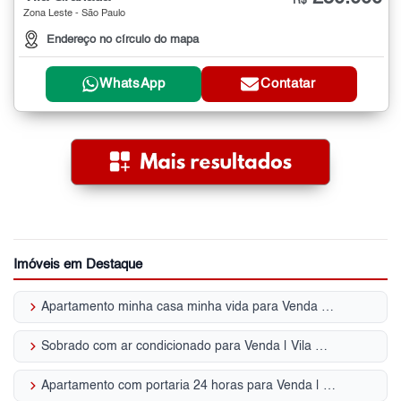
R$
Zona Leste - São Paulo
Endereço no círculo do mapa
WhatsApp
Contatar
Imóveis em Destaque
keyboard_arrow_right
Apartamento minha casa minha vida para Venda | Vila Guilhermina
keyboard_arrow_right
Sobrado com ar condicionado para Venda | Vila Guilhermina
keyboard_arrow_right
Apartamento com portaria 24 horas para Venda | Vila Guilhermina