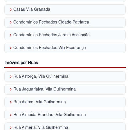
keyboard_arrow_right
Casas Vila Granada
keyboard_arrow_right
Condomínios Fechados Cidade Patriarca
keyboard_arrow_right
Condomínios Fechados Jardim Assunção
keyboard_arrow_right
Condomínios Fechados Vila Esperança
Imóveis por Ruas
keyboard_arrow_right
Rua Astorga, Vila Guilhermina
keyboard_arrow_right
Rua Jaguariaiva, Vila Guilhermina
keyboard_arrow_right
Rua Alarco, Vila Guilhermina
keyboard_arrow_right
Rua Almeida Brandao, Vila Guilhermina
keyboard_arrow_right
Rua Almeria, Vila Guilhermina