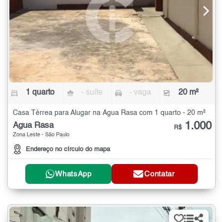
1 quarto
- suíte
- vaga
20 m²
Casa Térrea para Alugar na Água Rasa com 1 quarto - 20 m²
1.000
Água Rasa
R$
Zona Leste - São Paulo
Endereço no círculo do mapa
WhatsApp
Contatar