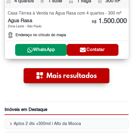
4 quartos
1 suíte
1 vaga
300 m²
Casa Térrea à Venda na Água Rasa com 4 quartos - 300 m²
1.500.000
Água Rasa
R$
Zona Leste - São Paulo
Endereço no círculo do mapa
WhatsApp
Contatar
Imóveis em Destaque
keyboard_arrow_right
Aptos 2 dts +300mil | Alto da Mooca