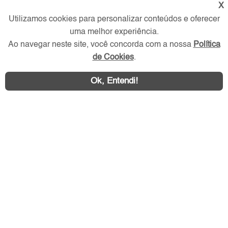
X
Verificada por
Utilizamos cookies para personalizar conteúdos e oferecer
uma melhor experiência.
Ao navegar neste site, você concorda com a nossa
Política
Redes Sociais
de Cookies
.
Ok, Entendi!
Área exclusiva aos anunciantes,
acesse sua conta: