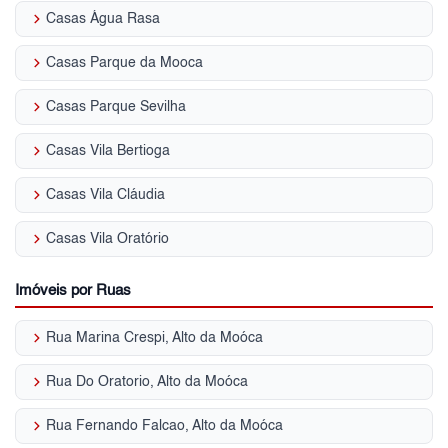
keyboard_arrow_right
Casas Água Rasa
keyboard_arrow_right
Casas Parque da Mooca
keyboard_arrow_right
Casas Parque Sevilha
keyboard_arrow_right
Casas Vila Bertioga
keyboard_arrow_right
Casas Vila Cláudia
keyboard_arrow_right
Casas Vila Oratório
Imóveis por Ruas
keyboard_arrow_right
Rua Marina Crespi, Alto da Moóca
keyboard_arrow_right
Rua Do Oratorio, Alto da Moóca
keyboard_arrow_right
Rua Fernando Falcao, Alto da Moóca