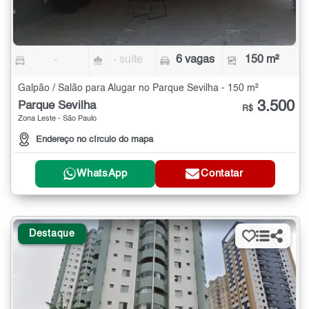
-
- suíte
6 vagas
150 m²
Galpão / Salão para Alugar no Parque Sevilha - 150 m²
3.500
Parque Sevilha
R$
Zona Leste - São Paulo
Endereço no círculo do mapa
WhatsApp
Contatar
Destaque