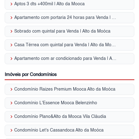
keyboard_arrow_right
Aptos 3 dts +400mil | Alto da Mooca
keyboard_arrow_right
Apartamento com portaria 24 horas para Venda | Alto da Moóca
keyboard_arrow_right
Sobrado com quintal para Venda | Alto da Moóca
keyboard_arrow_right
Casa Térrea com quintal para Venda | Alto da Moóca
keyboard_arrow_right
Apartamento com ar condicionado para Venda | Alto da Moóca
Imóveis por Condomínios
keyboard_arrow_right
Condomínio Raizes Premium Mooca Alto da Moóca
keyboard_arrow_right
Condomínio L'Essence Mooca Belenzinho
keyboard_arrow_right
Condomínio Plano&Alto da Mooca Vila Cláudia
keyboard_arrow_right
Condomínio Let's Cassandoca Alto da Moóca