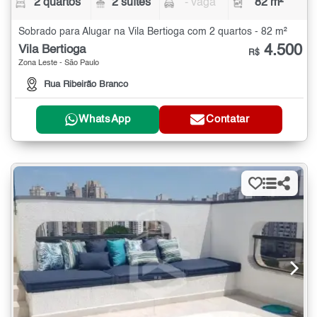
2 quartos
2 suítes
- vaga
82 m²
Sobrado para Alugar na Vila Bertioga com 2 quartos - 82 m²
4.500
Vila Bertioga
R$
Zona Leste - São Paulo
Rua Ribeirão Branco
WhatsApp
Contatar