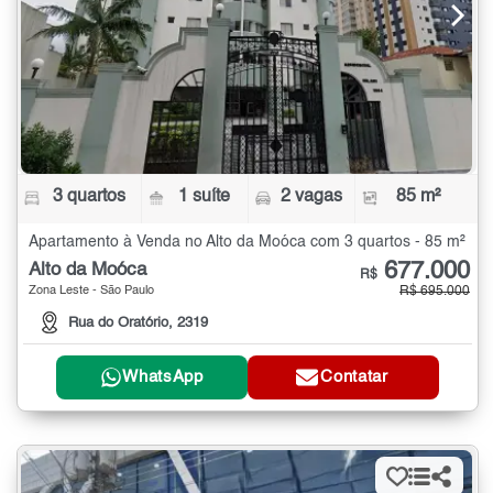
3 quartos
1 suíte
2 vagas
85 m²
Apartamento à Venda no Alto da Moóca com 3 quartos - 85 m²
677.000
Alto da Moóca
R$
Zona Leste - São Paulo
R$ 695.000
Rua do Oratório, 2319
WhatsApp
Contatar