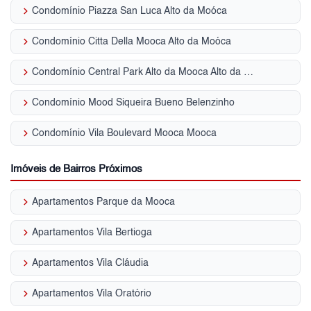
keyboard_arrow_right
Condomínio Piazza San Luca Alto da Moóca
keyboard_arrow_right
Condomínio Citta Della Mooca Alto da Moóca
keyboard_arrow_right
Condomínio Central Park Alto da Mooca Alto da Moóca
keyboard_arrow_right
Condomínio Mood Siqueira Bueno Belenzinho
keyboard_arrow_right
Condomínio Vila Boulevard Mooca Mooca
Imóveis de Bairros Próximos
keyboard_arrow_right
Apartamentos Parque da Mooca
keyboard_arrow_right
Apartamentos Vila Bertioga
keyboard_arrow_right
Apartamentos Vila Cláudia
keyboard_arrow_right
Apartamentos Vila Oratório