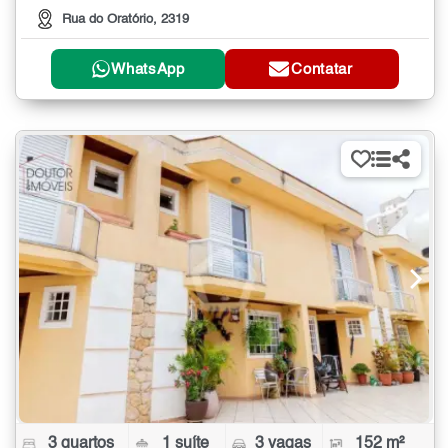
Rua do Oratório, 2319
WhatsApp
Contatar
3 quartos
1 suíte
3 vagas
152 m²