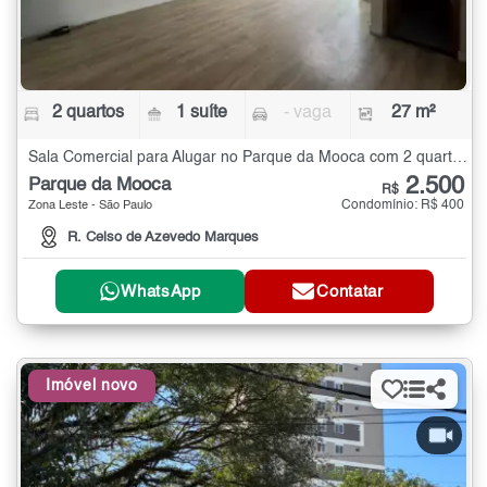
2 quartos
1 suíte
- vaga
27 m²
Sala Comercial para Alugar no Parque da Mooca com 2 quartos - 27 m²
2.500
Parque da Mooca
R$
Condomínio: R$ 400
Zona Leste - São Paulo
R. Celso de Azevedo Marques
WhatsApp
Contatar
Imóvel novo