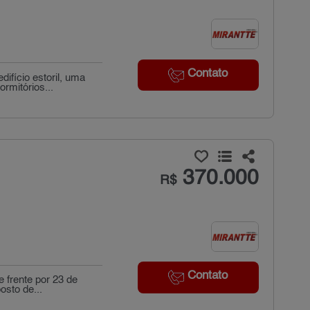
Contato
ifício estoril, uma
rmitórios...
370.000
R$
Contato
 frente por 23 de
osto de...