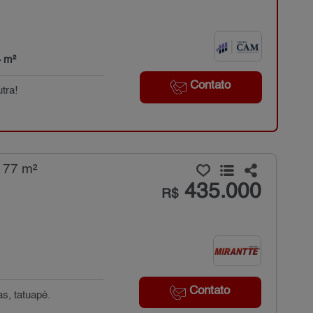
4 m²
Contato
tra!
 77 m²
435.000
R$
Contato
s, tatuapé.