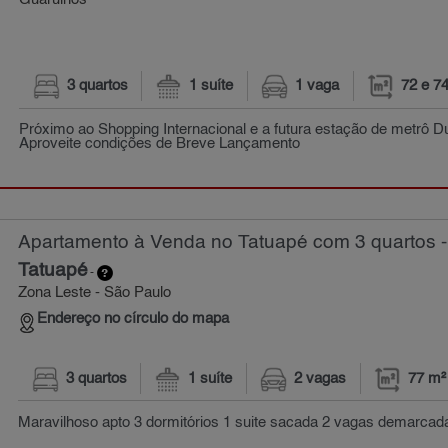
Guarulhos
3 quartos
1 suíte
1 vaga
72 e 7
Próximo ao Shopping Internacional e a futura estação de metrô Du
Aproveite condições de Breve Lançamento
Apartamento à Venda no Tatuapé com 3 quartos -
Tatuapé
-
Zona Leste - São Paulo
Endereço no círculo do mapa
3 quartos
1 suíte
2 vagas
77 m²
Maravilhoso apto 3 dormitórios 1 suite sacada 2 vagas demarcada