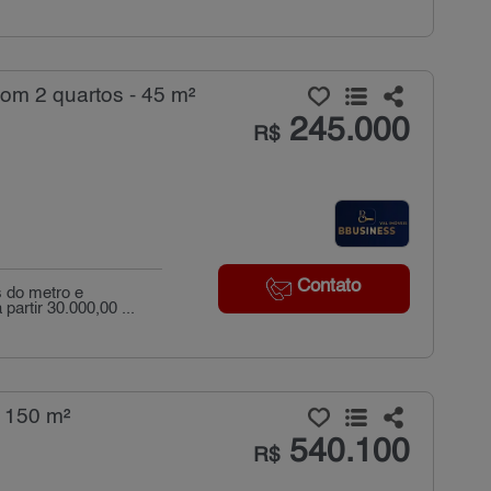
om 2 quartos - 45 m²
245.000
R$
Contato
 do metro e
artir 30.000,00 ...
 150 m²
540.100
R$