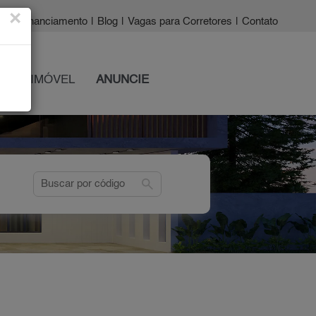
×
a?
|
Financiamento
|
Blog
|
Vagas para Corretores
|
Contato
 SEU IMÓVEL
ANUNCIE
search