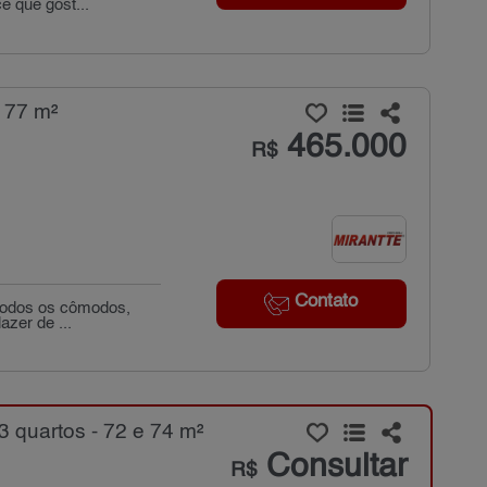
ê que gost...
 77 m²
465.000
R$
Contato
 todos os cômodos,
azer de ...
 quartos - 72 e 74 m²
Consultar
R$