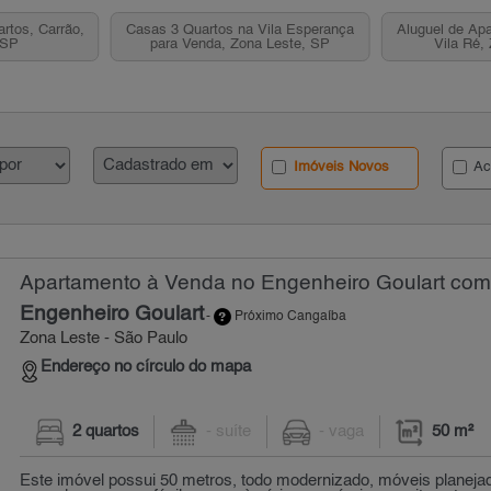
rtos, Carrão,
Casas 3 Quartos na Vila Esperança
Aluguel de Apa
 SP
para Venda, Zona Leste, SP
Vila Ré,
Imóveis Novos
Ac
Apartamento à Venda no Engenheiro Goulart com 
Engenheiro Goulart
-
Próximo Cangaíba
Zona Leste - São Paulo
Endereço no círculo do mapa
2 quartos
- suíte
- vaga
50 m²
Este imóvel possui 50 metros, todo modernizado, móveis planeja