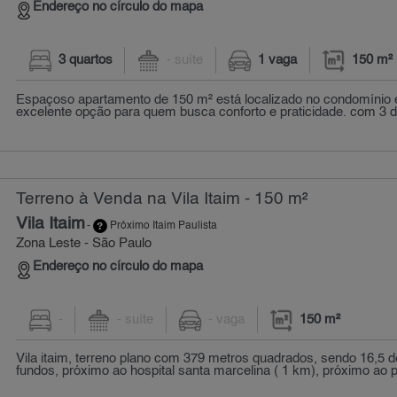
Endereço no círculo do mapa
3 quartos
- suíte
1 vaga
150 m²
Espaçoso apartamento de 150 m² está localizado no condomínio ed
excelente opção para quem busca conforto e praticidade. com 3 do
Terreno à Venda na Vila Itaim - 150 m²
Vila Itaim
-
Próximo Itaim Paulista
Zona Leste - São Paulo
Endereço no círculo do mapa
-
- suíte
- vaga
150 m²
Vila itaim, terreno plano com 379 metros quadrados, sendo 16,5 de
fundos, próximo ao hospital santa marcelina ( 1 km), próximo ao p