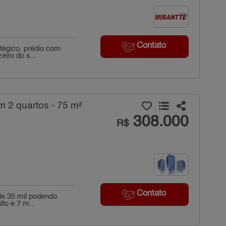
Contato
tégico. prédio com
eiro do s...
2 quartos - 75 m²
308.000
R$
Contato
de 35 mil podendo
to e 7 m...