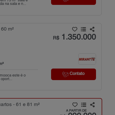
sem 73 m² sala e
a na sala e n...
160 m²
1.350.000
R$
m²
Contato
 mooca este é o
oport...
rtos - 61 e 81 m²
A PARTIR DE