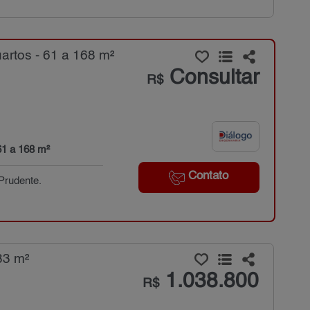
rtos - 61 a 168 m²
Consultar
R$
61 a 168 m²
Contato
Prudente.
83 m²
1.038.800
R$