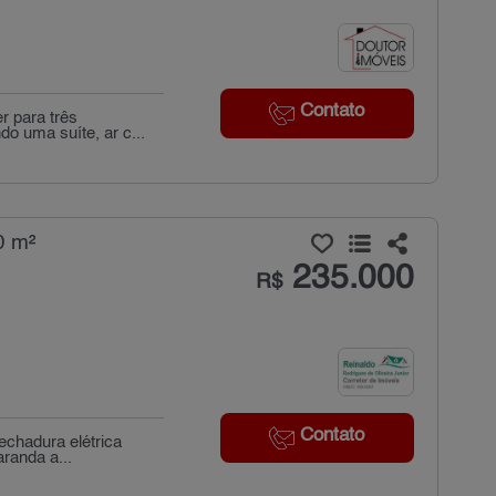
Contato
r para três
o uma suíte, ar c...
0 m²
235.000
R$
Contato
echadura elétrica
randa a...