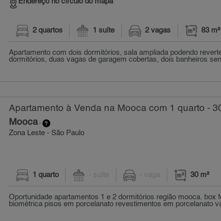
Endereço no círculo do mapa
2 quartos
1 suíte
2 vagas
83 m²
Apartamento com dois dormitórios, sala ampliada podendo reverte
dormitórios, duas vagas de garagem cobertas, dois banheiros send
Apartamento à Venda na Mooca com 1 quarto - 3
Mooca
-
Zona Leste - São Paulo
1 quarto
- suíte
- vaga
30 m²
Oportunidade apartamentos 1 e 2 dormitórios região mooca. box f
biométrica pisos em porcelanato revestimentos em porcelanato va