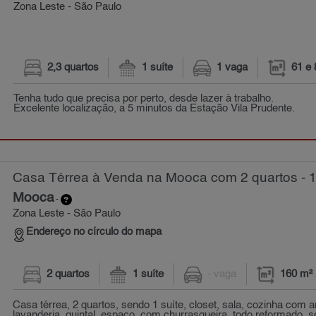
Zona Leste - São Paulo
2,3 quartos
1 suíte
1 vaga
61 e
Tenha tudo que precisa por perto, desde lazer à trabalho.
Excelente localização, a 5 minutos da Estação Vila Prudente.
Casa Térrea à Venda na Mooca com 2 quartos - 
Mooca
-
Zona Leste - São Paulo
Endereço no círculo do mapa
2 quartos
1 suíte
- vaga
160 m²
Casa térrea, 2 quartos, sendo 1 suíte, closet, sala, cozinha com 
lavanderia, quintal, espaço, com churrasqueira, todo reformado, s