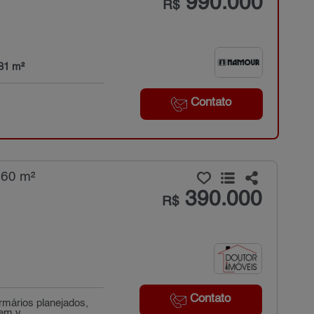
990.000
R$
 81 m²
Contato
160 m²
390.000
R$
Contato
armários planejados,
em v...