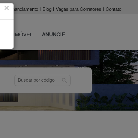
×
a?
|
Financiamento
|
Blog
|
Vagas para Corretores
|
Contato
 SEU IMÓVEL
ANUNCIE
search