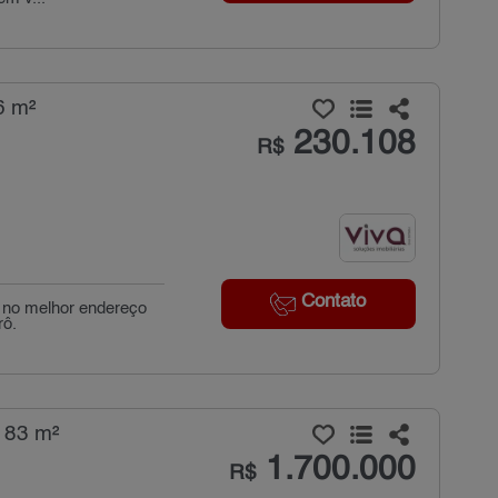
6 m²
230.108
R$
Contato
, no melhor endereço
rô.
183 m²
1.700.000
R$