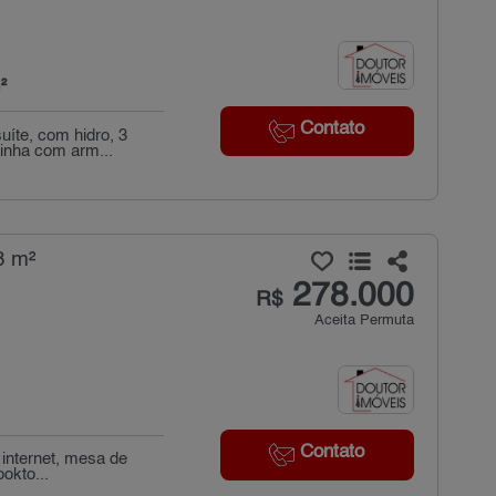
²
Contato
uíte, com hidro, 3
inha com arm...
8 m²
278.000
R$
Aceita Permuta
Contato
 internet, mesa de
okto...