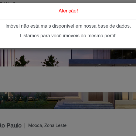
PAULO
O que Procur
Atenção!
Imóvel não está mais disponível em nossa base de dados.
GAR
IMÓVEIS NOVOS
IMOBILIÁRIAS
OFEREÇA
Listamos para você imóveis do mesmo perfil!
ão Paulo
Mooca, Zona Leste