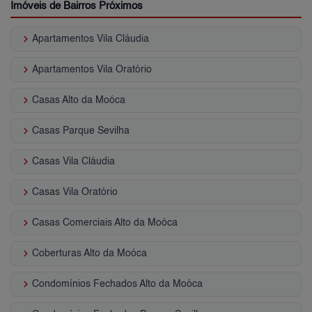
Imóveis de Bairros Próximos
keyboard_arrow_right
Apartamentos Vila Cláudia
keyboard_arrow_right
Apartamentos Vila Oratório
keyboard_arrow_right
Casas Alto da Moóca
keyboard_arrow_right
Casas Parque Sevilha
keyboard_arrow_right
Casas Vila Cláudia
keyboard_arrow_right
Casas Vila Oratório
keyboard_arrow_right
Casas Comerciais Alto da Moóca
keyboard_arrow_right
Coberturas Alto da Moóca
keyboard_arrow_right
Condomínios Fechados Alto da Moóca