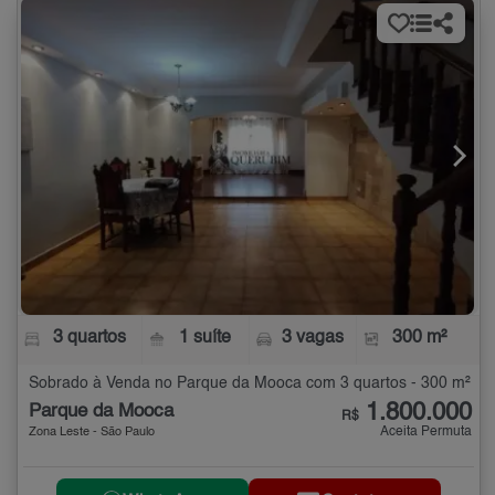
3 quartos
1 suíte
3 vagas
300 m²
Sobrado à Venda no Parque da Mooca com 3 quartos - 300 m²
1.800.000
Parque da Mooca
R$
Aceita Permuta
Zona Leste - São Paulo