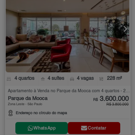
4 quartos
4 suítes
4 vagas
228 m²
Apartamento à Venda no Parque da Mooca com 4 quartos - 228 m²
3.600.000
Parque da Mooca
R$
Zona Leste - São Paulo
R$ 3.800.000
Endereço no círculo do mapa
WhatsApp
Contatar