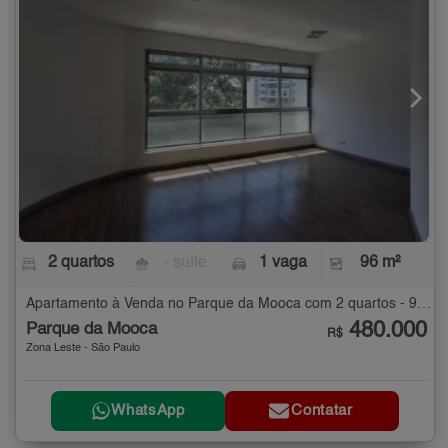
2 quartos
- suíte
1 vaga
96 m²
Apartamento à Venda no Parque da Mooca com 2 quartos - 96 m²
480.000
Parque da Mooca
R$
Zona Leste - São Paulo
WhatsApp
Contatar