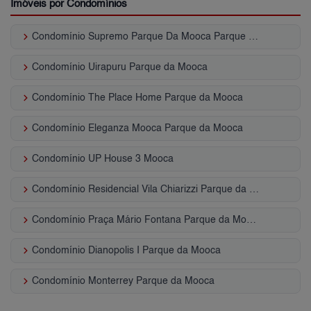
Imóveis por Condomínios
keyboard_arrow_right
Condomínio Supremo Parque Da Mooca Parque da Mooca
keyboard_arrow_right
Condomínio Uirapuru Parque da Mooca
keyboard_arrow_right
Condomínio The Place Home Parque da Mooca
keyboard_arrow_right
Condomínio Eleganza Mooca Parque da Mooca
keyboard_arrow_right
Condomínio UP House 3 Mooca
keyboard_arrow_right
Condomínio Residencial Vila Chiarizzi Parque da Mooca
keyboard_arrow_right
Condomínio Praça Mário Fontana Parque da Mooca
keyboard_arrow_right
Condomínio Dianopolis I Parque da Mooca
keyboard_arrow_right
Condomínio Monterrey Parque da Mooca