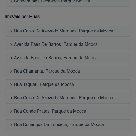
keyboard_arrow_right
Condomínios Fechados Parque Sevilha
Imóveis por Ruas
keyboard_arrow_right
Rua Celso De Azevedo Marques, Parque da Mooca
keyboard_arrow_right
Avenida Paes De Barros, Parque da Mooca
keyboard_arrow_right
Avenida Paes De Barros, Parque da Mooca
keyboard_arrow_right
Rua Chamanta, Parque da Mooca
keyboard_arrow_right
Rua Taquari, Parque da Mooca
keyboard_arrow_right
Rua Celso De Azevedo Marques, Parque da Mooca
keyboard_arrow_right
Rua Conde Prates, Parque da Mooca
keyboard_arrow_right
Rua Domingos Da Fonseca, Parque da Mooca