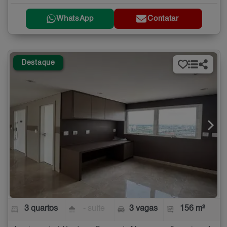
WhatsApp
Contatar
Destaque
3 quartos
- suíte
3 vagas
156 m²