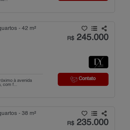
uartos - 42 m²
245.000
R$
Contato
próximo à avenida
 com f...
uartos - 38 m²
235.000
R$