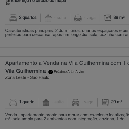
Endereço no círculo do mapa
2 quartos
- suíte
- vaga
39 m²
Características principais: 2 dormitórios: quartos espaçosos e be
perfeitos para descansar após um longo dia. sala, cozinha com ar
Apartamento à Venda na Vila Guilhermina com 1 q
Vila Guilhermina
-
Próximo Artur Alvim
Zona Leste - São Paulo
1 quarto
- suíte
- vaga
29 m²
Venda - apartamento pronto para morar com excelente localizaçã
m², sala ampla para 2 ambientes com integração, cozinha, 1 do...