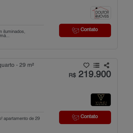
Contato
m iluminados,
má...
uarto - 29 m²
219.900
R$
Contato
o! apartamento de 29