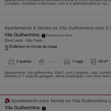
Apartamento mobiliado e decorado é entrar e morar! porteira fec
completo, mobiliado e decorado, com tv e eletrodomésticos incl...
Apartamento à Venda na Vila Guilhermina com 2 q
Vila Guilhermina
-
Próximo Artur Alvim
Zona Leste - São Paulo
Endereço no círculo do mapa
2 quartos
- suíte
1 vaga
53 m²
Apartamento, vila guilhermina, 53m2, com 2 quartos, sala, cozinha
banheiro e 1 vaga de garagem. ótima localização, com farta rede 
Apartamento para Venda na Vila Guilhermina co
Vila Guilhermina
-