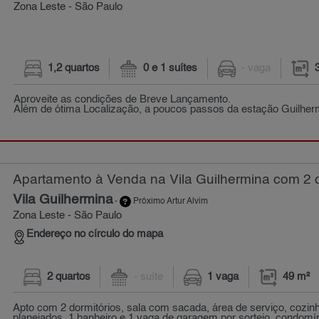
Zona Leste - São Paulo
1,2 quartos
0 e 1 suítes
- vaga
Aproveite as condições de Breve Lançamento.
Além de ótima Localização, a poucos passos da estação Guilhe
Apartamento à Venda na Vila Guilhermina com 2 q
Vila Guilhermina
-
Próximo Artur Alvim
Zona Leste - São Paulo
Endereço no círculo do mapa
2 quartos
- suíte
1 vaga
49 m²
Apto com 2 dormitórios, sala com sacada, área de serviço, cozi
planejados, 1 banheiro e 1 vaga de garagem por sorteio. condomín