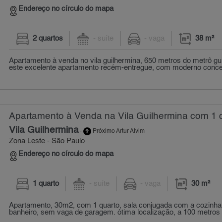
Endereço no círculo do mapa
2 quartos
- suíte
- vaga
38 m²
Apartamento à venda no vila guilhermina, 650 metros do metrô g
este excelente apartamento recém-entregue, com moderno concei
Apartamento à Venda na Vila Guilhermina com 1 q
Vila Guilhermina
-
Próximo Artur Alvim
Zona Leste - São Paulo
Endereço no círculo do mapa
1 quarto
- suíte
- vaga
30 m²
Apartamento, 30m2, com 1 quarto, sala conjugada com a cozinha
banheiro, sem vaga de garagem. ótima localização, a 100 metros d