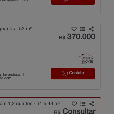
hada! apartamento
uartos - 53 m²
370.000
R$
Contato
, lavanderia, 1
de com...
m 1,2 quartos - 31 e 48 m²
Consultar
R$