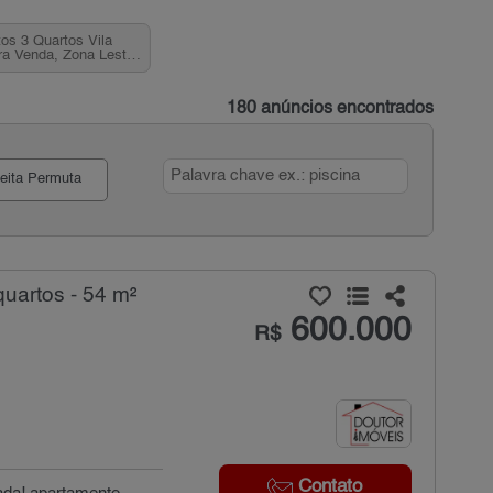
os 3 Quartos Vila
ra Venda, Zona Leste,
SP
180 anúncios encontrados
eita Permuta
uartos - 54 m²
600.000
R$
Contato