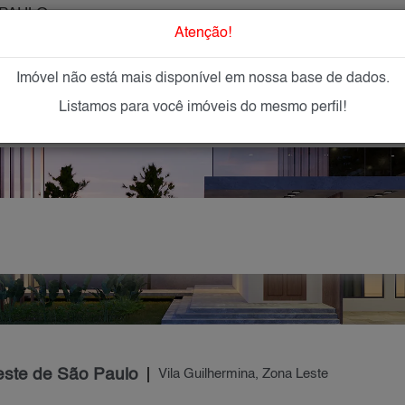
PAULO
O que Procur
Atenção!
Imóvel não está mais disponível em nossa base de dados.
GAR
IMÓVEIS NOVOS
IMOBILIÁRIAS
OFEREÇA
Listamos para você imóveis do mesmo perfil!
este de São Paulo
Vila Guilhermina, Zona Leste