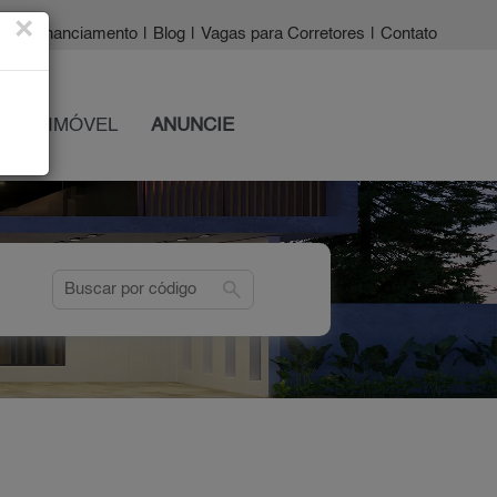
×
a?
|
Financiamento
|
Blog
|
Vagas para Corretores
|
Contato
 SEU IMÓVEL
ANUNCIE
search