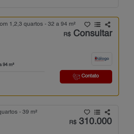
m 1,2,3 quartos - 32 a 94 m²
Consultar
R$
a 94 m²
Contato
uartos - 39 m²
310.000
R$