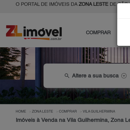
O PORTAL DE IMÓVEIS DA
ZONA LESTE
DE SÃO 
COMPRAR
ALU
search
Altere a sua busca
HOME
ZONA LESTE
COMPRAR
VILA GUILHERMINA
Imóveis à Venda na Vila Guilhermina, Zona L