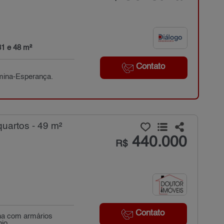
31 e 48 m²
Contato
rmina-Esperança.
uartos - 49 m²
440.000
R$
Contato
nha com armários
io...