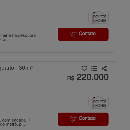
Contato
uilhermina descubra
to...
uarto - 30 m²
220.000
R$
Contato
, com sacada, 1
o metrô, p...